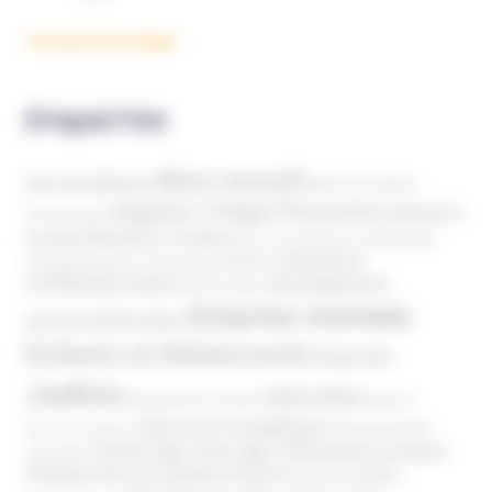
Voir plus d'ouvrages
ÉTIQUETTES
Abus sexuels
Abus de faiblesse
Aide aux victimes
Argents / Litiges Financiers
Atteinte à
Anthroposophie
Atteinte à l’enfant
la santé
Clés pour comprendre
Bien-être
Domaines
Conspirationnisme
Coronavirus/COVID-19
d'infiltration
Développement
Décès
Désinformation
Emprise mentale
Education
personnel
Enfants et Adolescents
Internet
Justice
MIVILUDES
Manipulation mentale
Mormons
Mouvance évangélique
Mouvement Anti-
Mouvance catholique
Phénomène sectaire
Nouvel Age ( New Age )
vaccination
Politique
Pouvoirs publics (France)
Pouvoirs publics