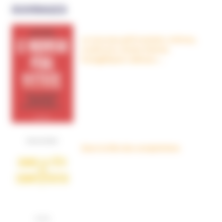
OUVRAGES
Le nouveau péril sectaire, Antivax,
crudivores, écoles Steiner,
évangéliques radicaux…
Dans la tête des complotistes