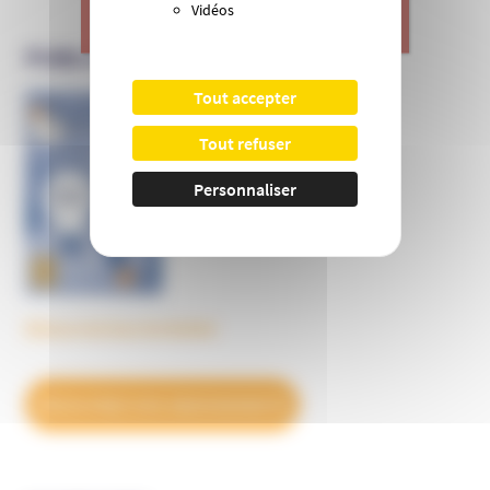
Vidéos
>
Je donne
PUBLICATIONS DE L’UNADFI
Tout accepter
Informer et prévenir
Tout refuser
N° 169
Personnaliser
Découvrez tous les BulleS
DÉCOUVREZ NOS ABONNEMENTS