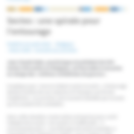
NOUS ÉCRIRE
Sectes : une spirale pour
l’entourage
Publié le 22 août 2014
Belgique
Mots-Clefs :
Conseils aux proches
Jean‐Claude Maës, psychologue et président de SOS
Sectes à Bruxelles en Belgique, est favorable à une prise
en charge des «victimes collatérales du gourou».
Il explique que « tout en luttant contre la secte », l’entourage
devient victime de son emprise et il évoque une forme
d’addiction. Les proches sont souvent obsédés par la secte
qu’ils essaient de combattre.
Dans cette situation, toute action entreprise pour sortir
l’adepte de la secte « est vouée à l’inefficacité ». Il
recommande alors « une thérapie de toute la famille, à