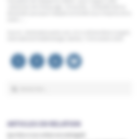
l’exception de l’adepte lui‐même » pour soigner cette
«obsession de l’entourage». Et ensuite, « la famille doit se
demander pourquoi l’adepte est tombé sous l’emprise de la
secte »…
Source : destinationsante.com, 16.11.2010 & 4ème Congrès
international d’addictologie, Nantes, 7 et 8 octobre 2010
Navigation
de
l’article
Rechercher :
ARTICLES EN RELATION
Que faire si son enfant est embrigadé