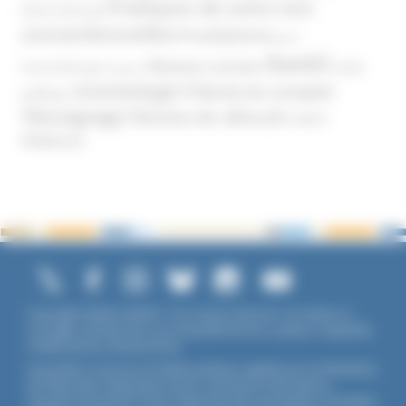
Pratiques de soins non
(International)
conventionnelles
Prosélytisme
psnc
Santé
Réseaux sociaux
Santé
Psychothérapie
Religion
Scientologie
Théorie du complot
publique
Témoignage
Témoins de Jéhovah
UNADFI
Violence
Copyright ©2026 UNADFI. Tous droits réservés. Les textes ou
ouvrages mentionnés sont propriété de leurs auteurs respectifs.
Crédits photos Shutterstock.
Association reconnue d'utilité publique, agréée par les Ministères
de l’Éducation Nationale et de la Jeunesse et des Sports,
membre associé de l'Union Nationale des Associations Familiales