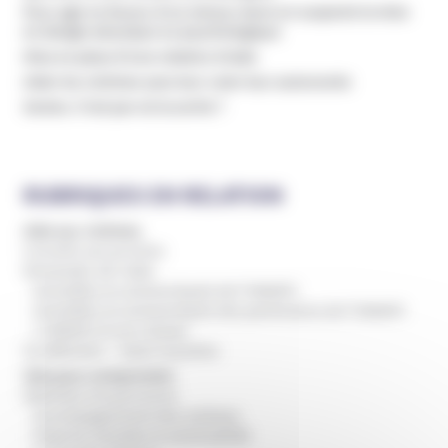
Pour agir en faveur d’un mineur dont on suspecte la mise
en danger physique ou psychologique
Mise en place d'une relation d'aide
Aider les victimes sans leur voler leur autonomie
Sectes. C'est par où la sortie ?
RUBRIQUES EN RELATION
Aide aux victimes
Conseils aux proches
Demander de l'aide
Actualités et communiqués de l'UNADFI
Actualités et communiqués des partenaires de l'UNADFI
L'UNADFI et son réseau
Se défendre – Saisir la justice
Clés pour comprendre
Atteintes à la personne
Accompagnement des victimes
Emprise mentale et vulnérabilité