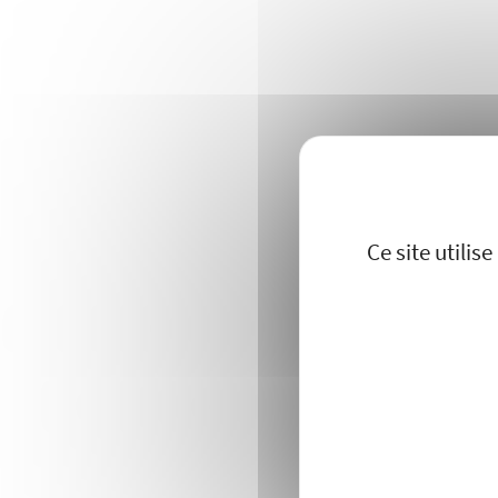
Ce site utili