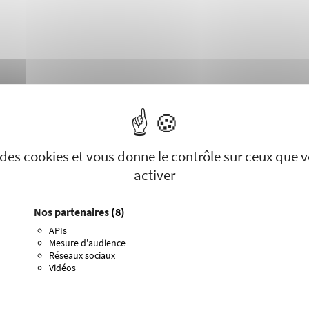
se des cookies et vous donne le contrôle sur ceux que 
activer
Nos partenaires
(8)
APIs
Mesure d'audience
Réseaux sociaux
Vidéos