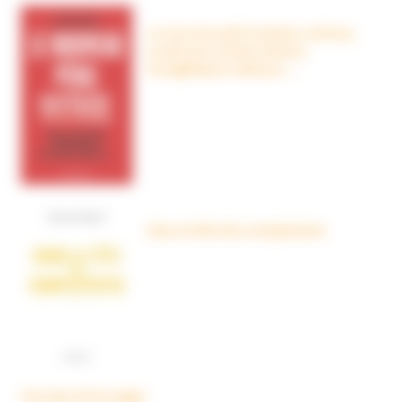
Le nouveau péril sectaire, Antivax,
crudivores, écoles Steiner,
évangéliques radicaux…
Dans la tête des complotistes
Voir plus d'ouvrages