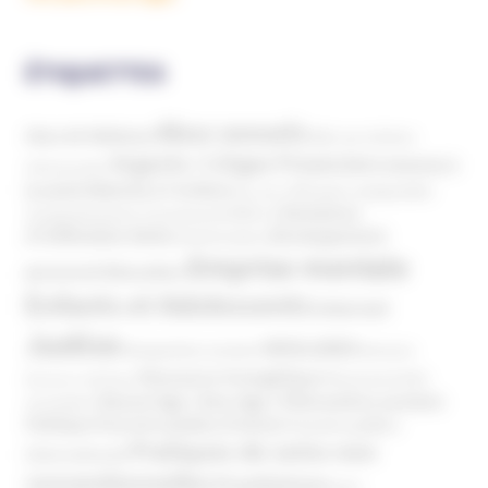
ÉTIQUETTES
Abus sexuels
Abus de faiblesse
Aide aux victimes
Argents / Litiges Financiers
Atteinte à
Anthroposophie
Atteinte à l’enfant
la santé
Clés pour comprendre
Bien-être
Domaines
Conspirationnisme
Coronavirus/COVID-19
d'infiltration
Développement
Décès
Désinformation
Emprise mentale
Education
personnel
Enfants et Adolescents
Internet
Justice
MIVILUDES
Manipulation mentale
Mormons
Mouvance évangélique
Mouvement Anti-
Mouvance catholique
Phénomène sectaire
Nouvel Age ( New Age )
vaccination
Politique
Pouvoirs publics (France)
Pouvoirs publics
Pratiques de soins non
(International)
conventionnelles
Prosélytisme
psnc