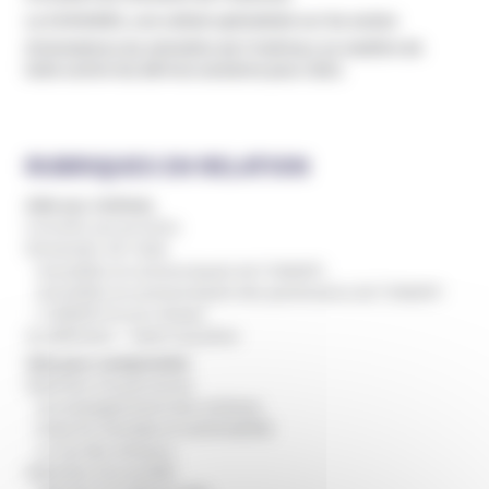
La CAIMADES, une cellule spécialisée sur les sectes
Orientations du ministère de l’Intérieur en matière de
lutte contre les dérives sectaires pour 2011
RUBRIQUES EN RELATION
Aide aux victimes
Conseils aux proches
Demander de l'aide
Actualités et communiqués de l'UNADFI
Actualités et communiqués des partenaires de l'UNADFI
L'UNADFI et son réseau
Se défendre – Saisir la justice
Clés pour comprendre
Atteintes à la personne
Accompagnement des victimes
Emprise mentale et vulnérabilité
Le cas des mineurs
Atteintes à la société