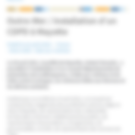
NOUS ÉCRIRE
Outre-Mer / Installation d’un
CDPD à Mayotte
Publié le 22 août 2014
France
Mots-Clefs :
Aide aux victimes
Le 29 avril 2011, le préfet de Mayotte, Hubert Derache , a
procédé à l’installation d’un Conseil départemental de
prévention de la délinquance, d’aide aux victimes et de
lutte contre la drogue, les violences faites aux femmes et
les dérives sectaires.
Institué par un arrêté du 15 avril 2011, ce Conseil est
composé des magistrats des juridictions dont le siège se
situe à Mayotte, de représentants des collectivités
territoriales et de leurs établissements publics, de
représentants d’associations, d’organismes, de
personnalités, et enfin, de représentants des services de
l’État.