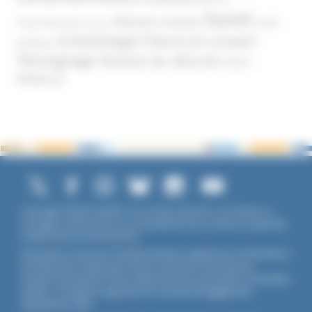
Santé
Réseaux sociaux
Santé
Psychothérapie
Religion
Scientologie
Théorie du complot
publique
Témoignage
Témoins de Jéhovah
UNADFI
Violence
Copyright ©2026 UNADFI. Tous droits réservés. Les textes ou
ouvrages mentionnés sont propriété de leurs auteurs respectifs.
Crédits photos Shutterstock.
Association reconnue d'utilité publique, agréée par les Ministères
de l’Éducation Nationale et de la Jeunesse et des Sports,
membre associé de l'Union Nationale des Associations Familiales
(UNAF). L'Unadfi est signataire du
contrat d'engagement
républicain
(CER)
.