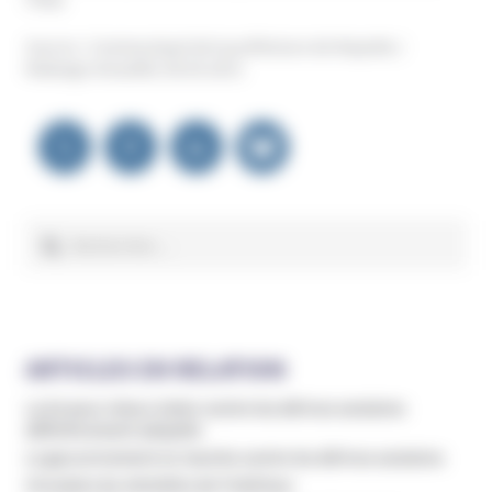
Source : Communiqué de la préfecture de Mayotte /
Malango Actualité, 06.05.2011
Navigation
de
l’article
Rechercher :
ARTICLES EN RELATION
La loi pour mieux lutter contre les dérives sectaires
définitivement adoptée
Le gouvernement en marche contre les dérives sectaires
Circulaire du ministère de l’intérieur