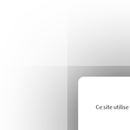
Ce site utili