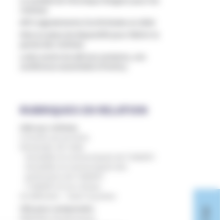
victimes
4571 signalements à la Miviludes en 2024
Mise en place de dispositifs pour libérer la
parole des victimes
Lutte contre les dérives sectaires, une
conférence essentielle à Pontivy
RUBRIQUES EN RELATION
Aide aux victimes
Conseils aux proches
Demander de l'aide
Actualités et communiqués de l'UNADFI
Actualités et communiqués des
partenaires de l'UNADFI
L'UNADFI et son réseau
Se défendre – Saisir la justice
Clés pour comprendre
Atteintes à la personne