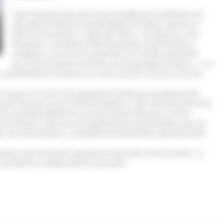
Cette initiative fait suite à une enquête qui a révélé des cas
alarmants d’emprise psychologique et d’abus sexuels au
sein du mouvement « Twee aan Twee ». En réponse, Teun
Struycken, secrétaire d’État néerlandais à la Protection
juridique, a reconnu la nécessité d’un soutien spécialisé
pour les personnes touchées par les groupes sectaires. « Les
systématiques et impunis en raison de leur structure, de leur
 en place un service de signalement dédié aux problèmes liés
avait reçu plus d’une centaine d’appels, a été contraint de fermer
 la nouvelle plateforme, qui sera supervisée par le centre
aux victimes, mais assurera également la coordination avec les
ger des informations. La plateforme devrait être opérationnelle
mbre exact de sectes opérant aux Pays-Bas reste incertain. Le
s estimations indépendantes évoquent