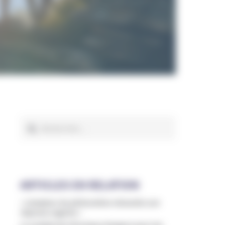
Rechercher :
ARTICLES EN RELATION
« L’ampleur du phénomène nécessite une
réponse urgente »
Le combat de Véronique Margron pour les