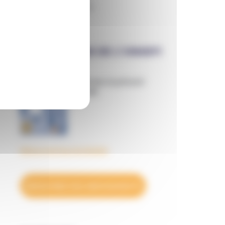
Textes fondamentaux
PUBLICATIONS DE L’UNADFI
Informer et prévenir
N° 169
Découvrez tous les BulleS
DÉCOUVREZ NOS ABONNEMENTS