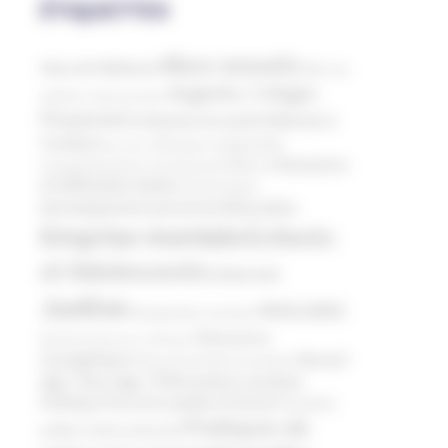
ÉTIQUETTES
Abus sexuels
Abus de faiblesse
Aide aux
Argents / Litiges
victimes
Anthroposophie
Financiers
Atteinte à
Atteinte à la santé
l’enfant
Clés pour comprendre
Bien-être
Domaines
Conspirationnisme
Coronavirus/COVID-19
d'infiltration
Décès
Désinformation
Education
Développement personnel
Emprise mentale
Enfants
et Adolescents
Internet
Justice
MIVILUDES
Manipulation mentale
Mouvance
Mormons
Mouvance catholique
évangélique
Nouvel
Mouvement Anti-vaccination
Phénomène sectaire
Age ( New Age )
Politique
Pouvoirs publics (France)
Pouvoirs
Pratiques de
publics (International)