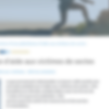
ture d’une plateforme d’aide aux victimes de sectes
 d’aide aux victimes de sectes
de aux victimes
,
Dérives sectaires
Le gouvernement néerlandais va lancer cette année une
nouvelle plateforme d’aide aux victimes de sectes. Elle
travaillera en étroite collaboration avec les forces de
l’ordre et le pouvoir judiciaire. Elle
servira aussi de centre de ressources et de service
d’orientation.