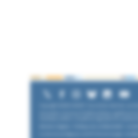
Copyright ©2026 UNADFI. Tous droits réservés. Les te
Association reconnue d'utilité publique, agréée par l
Familiales (UNAF). L'Unadfi est signataire du
contrat d
Mentions légales
-
Politique de confidentialité
-
Condit
Ce site est protégé par reCAPTCHA de Google :
Confide