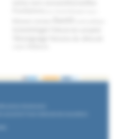
soins non conventionnelles
Prosélytisme
psnc
Psychothérapie
Religion
Santé
Réseaux sociaux
Santé publique
Scientologie
Théorie du complot
Témoignage
Témoins de Jéhovah
Violence
UNADFI
dits photos Shutterstock.
re associé de l'Union Nationale des Associations
kies