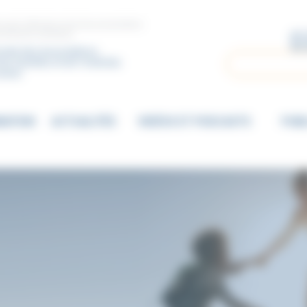
ccueil, d’étude et de documentation
vements sectaires
nale des Associations
Rechercher
es Familles et de l’Individu
ectes
MATION
ACTUALITÉS
VIDÉOS ET PODCASTS
PUBL