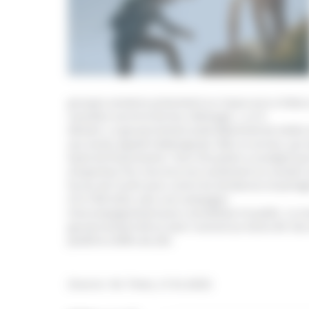
groupes sectaires présentent un risque accru d’abus 
caractère secret et de leur idéologie », a-t-il
déclaré. Le gouvernement avait déjà tenté de mettre
aux sectes appelé Sektesignaal. Mais ce service, qui 
faute de financement. Teun Struycken a souligné que
d’expertise Fier, fournira non seulement un soutien 
forces de l’ordre pour suivre les tendances et parta
d’ici l’été 2025, avec une campagne
d’accompagnement pour sensibiliser le public. Le no
gouvernement dit en avoir recensé au moins 84. De
plutôt le chiffre de 250.
(Source : NL Times, 17.01.2025)