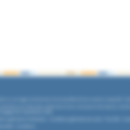
xtes ou ouvrages mentionnés sont propriété de leurs auteurs respectifs. Cré
es Ministères de l’Éducation Nationale et de la Jeunesse et des Sports, memb
'engagement républicain
(CER)
.
ions générales d'utilisation
-
Conditions générales de vente
-
Flux RSS
-
Coo
ntialité
-
Conditions
.