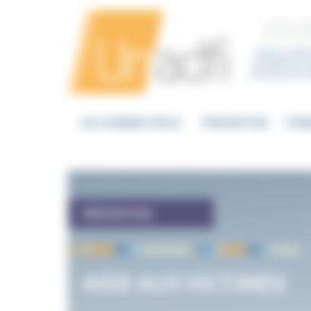
Panneau de gestion des cookies
Centre d’a
sur les mou
Union natio
de Défense d
victimes de s
QUI SOMMES NOUS
PRÉVENTION
FOR
PRÉVENTION
AIDE AUX VICTIMES