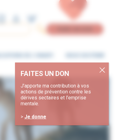
Aller
Aller
à
au
la
contenu
navigation
FAIRE UN DON
ICATIONS DE L’UNADFI
NOUS SOUTENIR
J’apporte ma contribution à vos
actions de prévention contre les
dérives sectaires et l’emprise
mentale.
>
Je donne