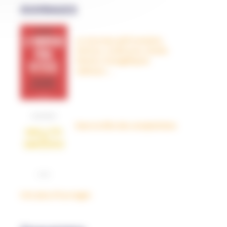
OUVRAGES
Le nouveau péril sectaire,
Antivax, crudivores, écoles
Steiner, évangéliques
radicaux…
Dans la tête des complotistes
Voir plus d'ouvrages