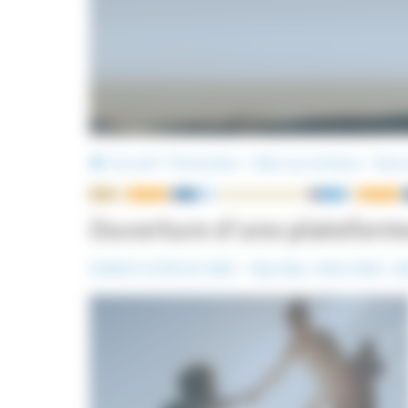
Accueil
Prévention
Aide aux victimes
Ouver
Ouverture d’une plateforme
Publié le 12 février 2025
Pays-Bas
Mots-Clefs :
Ai