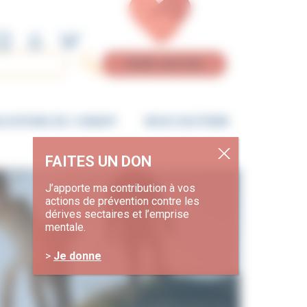
Aller
Aller
à
au
la
contenu
navigation
FAIRE UN DON
ICATIONS DE L’UNADFI
NOUS SOUTENIR
J’apporte ma contribution à vos
actions de prévention contre les
dérives sectaires et l’emprise
mentale.
>
Je donne