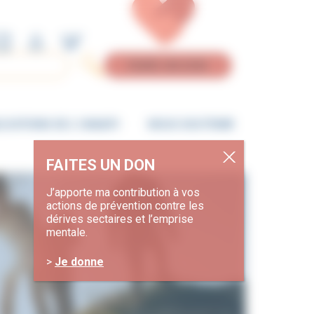
Aller
Aller
à
au
la
contenu
navigation
FAIRE UN DON
ICATIONS DE L’UNADFI
NOUS SOUTENIR
J’apporte ma contribution à vos
actions de prévention contre les
dérives sectaires et l’emprise
mentale.
>
Je donne