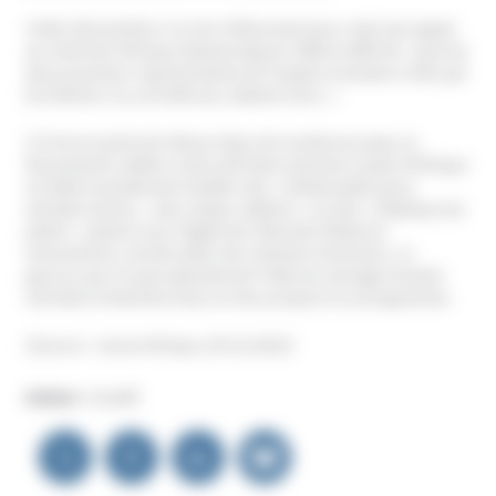
Cette intervention n’a rien d’étonnant pour celui qui appel
au réveil de l’Afrique (Kama) depuis 1989 et affirme « que les
deux premiers représentants de l’espèce humaine créés par
les Elohim, il y a 25 000 ans, étaient noirs. »
S’il est en perte de vitesse dans de nombreux pays, le
Mouvement raëlien reste actif dans plusieurs pays d’Afrique
où Raël souhaiterait installer des « ambassades pour
extraterrestres, « des camps raëliens » ou des « hôpitaux du
plaisir » placés sous l’égide de Clitoraid, filiale du
mouvement, censée aider des victimes d’excision. Le
gourou qui n’a pas abandonné l’idée du clonage humain
voit dans le Burkina Faso un lieu propice à ce programme.
(Source : Jeune Afrique, 09.10.2023)
Auteur :
Unadfi
Navigation
de