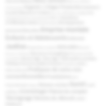
Abus de faiblesse
Aide aux victimes
Argents / Litiges Financiers
Atteinte à
Anthroposophie
Atteinte à l’enfant
la santé
Clés pour comprendre
Bien-être
Domaines
Conspirationnisme
Coronavirus/COVID-19
d'infiltration
Développement
Décès
Désinformation
Emprise mentale
Education
personnel
Enfants et Adolescents
Internet
Justice
MIVILUDES
Manipulation mentale
Mormons
Mouvance évangélique
Mouvement Anti-
Mouvance catholique
Phénomène sectaire
Nouvel Age ( New Age )
vaccination
Politique
Pouvoirs publics (France)
Pouvoirs publics
Pratiques de soins non
(International)
conventionnelles
Prosélytisme
psnc
Santé
Réseaux sociaux
Santé
Psychothérapie
Religion
Scientologie
Théorie du complot
publique
Témoignage
Témoins de Jéhovah
UNADFI
Violence