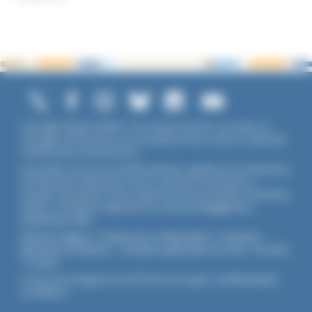
Copyright ©2026 UNADFI. Tous droits réservés. Les textes ou
ouvrages mentionnés sont propriété de leurs auteurs respectifs.
Crédits photos Shutterstock.
Association reconnue d'utilité publique, agréée par les Ministères
de l’Éducation Nationale et de la Jeunesse et des Sports,
membre associé de l'Union Nationale des Associations Familiales
(UNAF). L'Unadfi est signataire du
contrat d'engagement
républicain
(CER)
.
Mentions légales
-
Politique de confidentialité
-
Conditions
générales d'utilisation
-
Conditions générales de vente
-
Flux RSS
-
Cookies
Ce site est protégé par reCAPTCHA de Google :
Confidentialité
-
Conditions
.