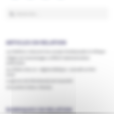
l’article
Rechercher :
ARTICLES EN RELATION
Les Raëliens relancent leur projet d’ambassade en Afrique
L’Église de Scientologie a infiltré l’administration
américaine
Aux États-Unis, le « régime biblique » connaît un fort
essor
Le gourou de Shincheonji est incarcéré
Une justice à deux vitesses
RUBRIQUES EN RELATION