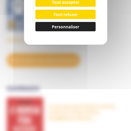
Tout accepter
Tout refuser
Personnaliser
Découvrez tous les BulleS
DÉCOUVREZ NOS ABONNEMENTS
OUVRAGES
Le nouveau péril sectaire, Antivax,
crudivores, écoles Steiner,
évangéliques radicaux…