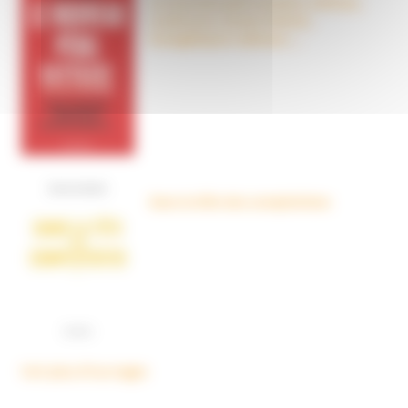
Le nouveau péril sectaire, Antivax,
crudivores, écoles Steiner,
évangéliques radicaux…
Dans la tête des complotistes
Voir plus d'ouvrages