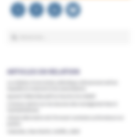
Navigation
de
l’article
Rechercher :
ARTICLES EN RELATION
La création d’une école catholique ultraconservatrice
inquiète le rectorat et les associations
Quand l’idéal éducatif se heurte à la réalité
L’Unesco alerte sur les lacunes des enseignants face à
l’antisémitisme
L’école alternative de l’Arrosoir conteste sa fermeture en
justice
Indociles, Mae Martin, Netflix, 2025