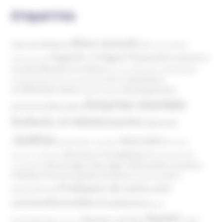
ÉTIQUETTES
Abus sexuels
Abus de faiblesse
Aide aux victimes
Argents / Litiges Financiers
Atteinte à
Anthroposophie
Atteinte à l’enfant
la santé
Clés pour comprendre
Bien-être
Domaines
Conspirationnisme
Coronavirus/COVID-19
d'infiltration
Développement
Décès
Désinformation
Emprise mentale
Education
personnel
Enfants et Adolescents
Internet
Justice
MIVILUDES
Manipulation mentale
Mormons
Mouvance évangélique
Mouvement Anti-
Mouvance catholique
Phénomène sectaire
Nouvel Age ( New Age )
vaccination
Politique
Pouvoirs publics (France)
Pouvoirs publics
Pratiques de soins non
(International)
conventionnelles
Prosélytisme
psnc
Santé
Réseaux sociaux
Santé
Psychothérapie
Religion