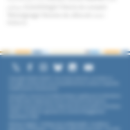
Scientologie
Théorie du complot
publique
Témoignage
Témoins de Jéhovah
UNADFI
Violence
Copyright ©2026 UNADFI. Tous droits réservés. Les textes ou
ouvrages mentionnés sont propriété de leurs auteurs respectifs.
Crédits photos Shutterstock.
Association reconnue d'utilité publique, agréée par les Ministères
de l’Éducation Nationale et de la Jeunesse et des Sports,
membre associé de l'Union Nationale des Associations Familiales
(UNAF). L'Unadfi est signataire du
contrat d'engagement
républicain
(CER)
.
Mentions légales
-
Politique de confidentialité
-
Conditions
générales d'utilisation
-
Conditions générales de vente
-
Flux RSS