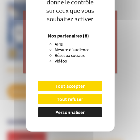
donne le contrôle
sur ceux que vous
Informer et prévenir
N° 169
souhaitez activer
J’apporte ma contribution à vos
Nos partenaires
(8)
actions de prévention contre les
APIs
dérives sectaires et l’emprise
Mesure d'audience
mentale.
Réseaux sociaux
Vidéos
>
Je donne
Découvrez tous les BulleS
Tout accepter
DÉCOUVREZ NOS ABONNEMENTS
Tout refuser
Personnaliser
OUVRAGES