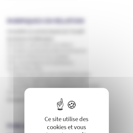
RUBRIQUES EN RELATION
Actualités et communiqués de l’Unadfi
Domaines d'infiltration
Education, périscolaire et culture
Formation professionnelle et entreprise
Internet et théories du complot
ONG, humanitaires et institutions
Santé et bien-être
Pratiques de soins non conventionnelles
Pratiques hygiénistes et traditionnelles
Psychothérapie et développement personnel
Sciences, recherche et universités
X
Masquer le 
Groupes et mouvances
Ce site utilise des
PUBLICATIONS DE L’UNADFI
cookies et vous