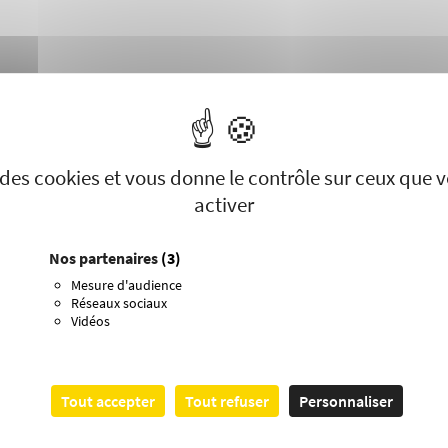
se des cookies et vous donne le contrôle sur ceux que 
activer
Nos partenaires
(3)
Mesure d'audience
Réseaux sociaux
Vidéos
Tout accepter
Tout refuser
Personnaliser