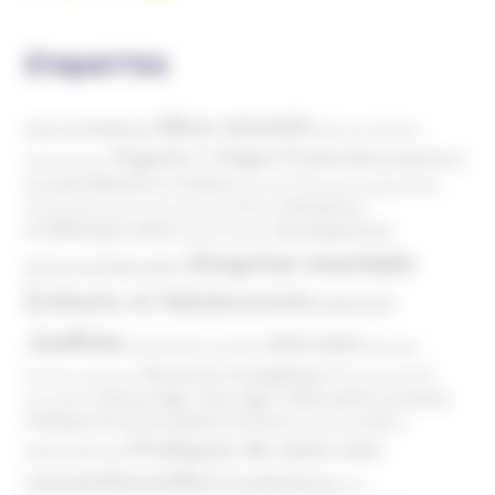
ÉTIQUETTES
Abus sexuels
Abus de faiblesse
Aide aux victimes
Argents / Litiges Financiers
Atteinte à
Anthroposophie
Atteinte à l’enfant
la santé
Clés pour comprendre
Bien-être
Domaines
Conspirationnisme
Coronavirus/COVID-19
d'infiltration
Développement
Décès
Désinformation
Emprise mentale
Education
personnel
Enfants et Adolescents
Internet
Justice
MIVILUDES
Manipulation mentale
Mormons
Mouvance évangélique
Mouvement Anti-
Mouvance catholique
Phénomène sectaire
Nouvel Age ( New Age )
vaccination
Politique
Pouvoirs publics (France)
Pouvoirs publics
Pratiques de soins non
(International)
conventionnelles
Prosélytisme
psnc