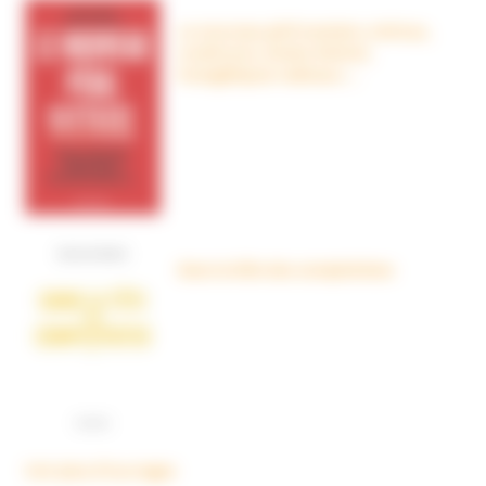
Le nouveau péril sectaire, Antivax,
crudivores, écoles Steiner,
évangéliques radicaux…
Dans la tête des complotistes
Voir plus d'ouvrages