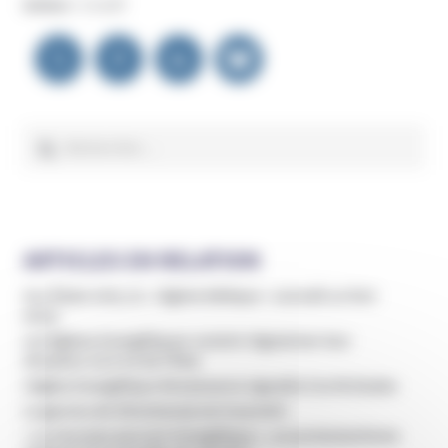
Auteur :
Unadfi
Navigation
de
l’article
Rechercher :
ARTICLES EN RELATION
Aux États-Unis, le « régime biblique » connaît un fort
essor
Les Églises évangéliques veulent régulariser leur
situation vis à vis de l’État
L’église évangélique Renaissance signalée à la Miviludes
Le gourou de Shincheonji est incarcéré
« Le nouveau pouvoir évangélique », un protestantisme