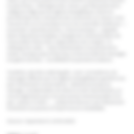
en plus forte », témoigne Evie, 18 ans, qui fait partie de la
catégorie d’âge que les églises évangéliques visent en
priorité dans leur entreprise de conversion en masse. D’où
l’accent mis sur la musique et sur les sonorités modernes : «
le premier canal des jeunes, c’est la musique », rappelle
Karen Rasolonoromalaza, chargée de communication de
l’association Moov 025, organisatrice du Congrès. Ce
mélange de codes – look vestimentaire à la pointe de la
mode, musique pop et hip-hop, le tout enrobé de messages
à la gloire de Dieu – est délibéré et parvient à séduire.
Toutefois, derrière cette façade « cool » et moderne, les
messages diffusés par les églises évangéliques gardent une
part résolument conservatrice : abstinence jusqu’au
mariage, condamnation du divorce et de l’avortement, ou
encouragements pour les personnes homosexuelles à ne
pas « passer à l’acte » … autant de discours qui influencent
fortement ces jeunes à l’esprit encore modelable.
(Source : leparisien.fr, 24.05.2023)