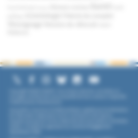
Santé
Réseaux sociaux
Santé
Psychothérapie
Religion
Scientologie
Théorie du complot
publique
Témoignage
Témoins de Jéhovah
UNADFI
Violence
Copyright ©2026 UNADFI. Tous droits réservés. Les textes ou
ouvrages mentionnés sont propriété de leurs auteurs respectifs.
Crédits photos Shutterstock.
Association reconnue d'utilité publique, agréée par les Ministères
de l’Éducation Nationale et de la Jeunesse et des Sports,
membre associé de l'Union Nationale des Associations Familiales
(UNAF). L'Unadfi est signataire du
contrat d'engagement
républicain
(CER)
.