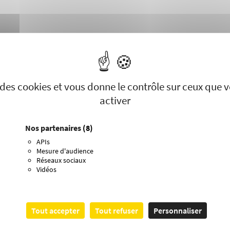
se des cookies et vous donne le contrôle sur ceux que 
activer
Nos partenaires
(8)
APIs
Mesure d'audience
Réseaux sociaux
Vidéos
Tout accepter
Tout refuser
Personnaliser