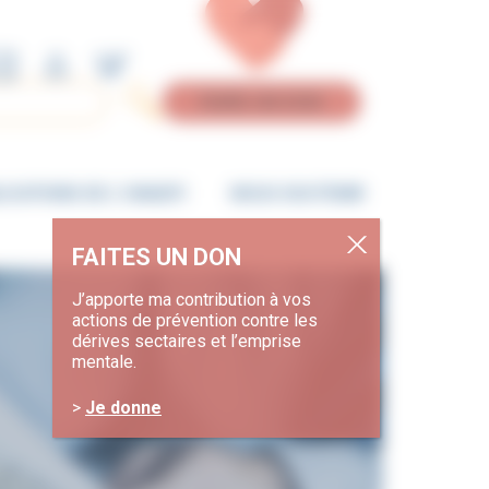
Aller
Aller
à
au
la
contenu
navigation
FAIRE UN DON
ICATIONS DE L’UNADFI
NOUS SOUTENIR
J’apporte ma contribution à vos
actions de prévention contre les
dérives sectaires et l’emprise
mentale.
>
Je donne