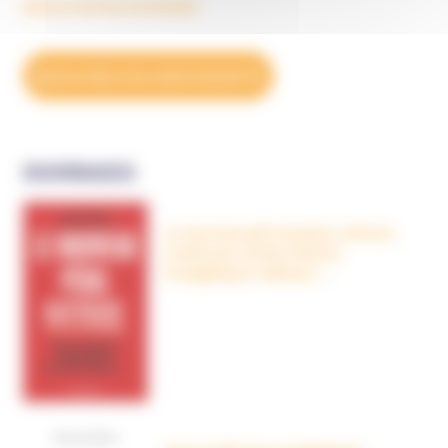
Découvrez tous les BulleS
DÉCOUVREZ NOS ABONNEMENTS
OUVRAGES
Le nouveau péril sectaire, Antivax,
crudivores, écoles Steiner,
évangéliques radicaux…