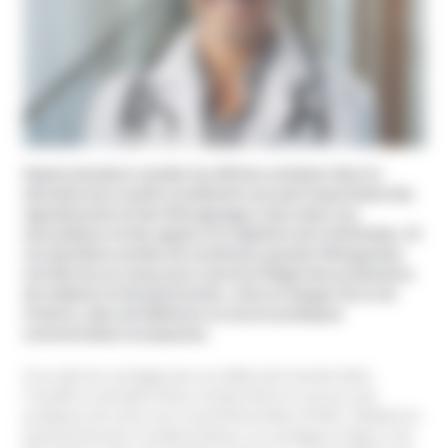
Depuis plusieurs années les dérives sectaires dans le
domaine de la santé constituent une part importante des
signalements et des témoignages reçus dans nos
associations et des appels à la vigilance de la Miviludes. Et
ces dernières années de nombreux pseudo-thérapeutes
ont été mis en cause pour exercice illégal des professions
de médecin et de pharmacien, mise en danger de la vie
d’autrui, abus de faiblesse ou encore pratiques
commerciales trompeuses.
A la suite du sondage paru au début de l’année 2022,
l’Unadfi a souhaité mieux comprendre le recours aux
pratiques de soins non conventionnelles (PSNC). Réalisé en
partenariat avec l’institut Odoxa, un sondage en ligne s’est