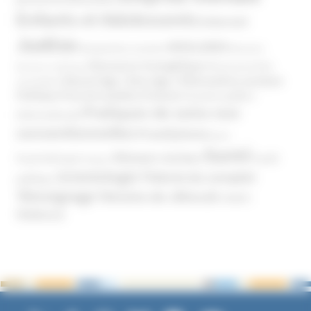
Enfants et Adolescents
Internet
Justice
MIVILUDES
Manipulation mentale
Mormons
Mouvance évangélique
Mouvement Anti-
Mouvance catholique
Phénomène sectaire
Nouvel Age ( New Age )
vaccination
Politique
Pouvoirs publics (France)
Pouvoirs publics
Pratiques de soins non
(International)
conventionnelles
Prosélytisme
psnc
Santé
Réseaux sociaux
Santé
Psychothérapie
Religion
Scientologie
Théorie du complot
publique
Témoignage
Témoins de Jéhovah
UNADFI
Violence