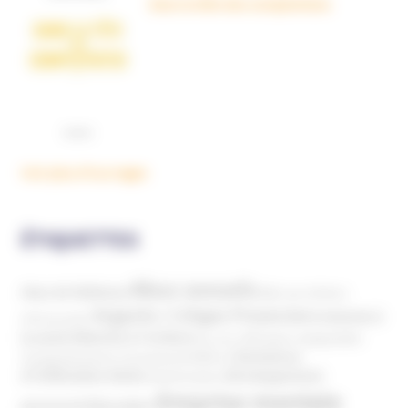
Dans la tête des complotistes
Voir plus d'ouvrages
ÉTIQUETTES
Abus sexuels
Abus de faiblesse
Aide aux victimes
Argents / Litiges Financiers
Atteinte à
Anthroposophie
Atteinte à l’enfant
la santé
Clés pour comprendre
Bien-être
Domaines
Conspirationnisme
Coronavirus/COVID-19
d'infiltration
Développement
Décès
Désinformation
Emprise mentale
Education
personnel