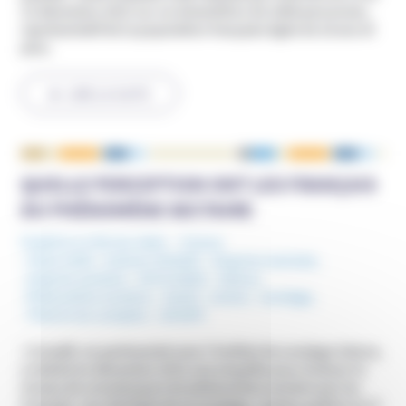
22 décembre 2021 sur un échantillon de 1006 personnes,
représentatif de la population française âgée de 18 ans et
plus.
LIRE LA SUITE
QUELLE PERCEPTION ONT LES FRANÇAIS
DU PHÉNOMÈNE SECTAIRE
Publié le 11 février 2022
France
Mots-Clefs :
Actions UNADFI
,
Emprise mentale
,
emprise sectaire
,
MIVILUDES
,
Odoxa
,
Phénomène sectaire
,
Santé
,
sectes
,
sondage
,
Théorie du complot
,
UNADFI
L’Unadfi, en partenariat avec l’institut de sondage Odoxa,
a réalisé en décembre 2021 une enquête pour évaluer le
niveau de connaissance du phénomène sectaire par les
Français. Les résultats de ce sondage, rendus publics le 17