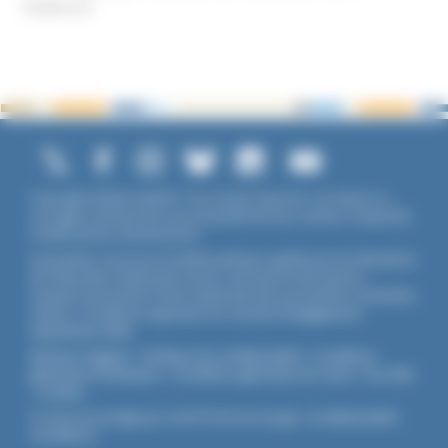
Violence
Copyright ©2026 UNADFI. Tous droits réservés. Les textes ou
ouvrages mentionnés sont propriété de leurs auteurs respectifs.
Crédits photos Shutterstock.
Association reconnue d'utilité publique, agréée par les Ministères
de l’Éducation Nationale et de la Jeunesse et des Sports,
membre associé de l'Union Nationale des Associations Familiales
(UNAF). L'Unadfi est signataire du
contrat d'engagement
républicain
(CER)
.
Mentions légales
-
Politique de confidentialité
-
Conditions
générales d'utilisation
-
Conditions générales de vente
-
Flux RSS
-
Cookies
Ce site est protégé par reCAPTCHA de Google :
Confidentialité
-
Conditions
.