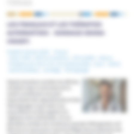
Odoxa
NOUS ÉCRIRE
LES FRANÇAIS ET LES THÉRAPIES
ALTERNATIVES – SONDAGE ODOXA-
UNADFI
Publié le 30 juin 2023
France
Mots-Clefs :
Dérives sectaires
,
MIVILUDES
,
Odoxa
,
Pratiques de soins non conventionnelles
,
psnc
,
Santé
,
Santé publique
,
sondage
,
Témoignage
Depuis plusieurs années les dérives
sectaires dans le domaine de la
santé constituent une part
importante des signalements et des
témoignages reçus dans nos
associations et des appels à la
vigilance de la Miviludes. Et ces
dernières années de nombreux pseudo-thérapeutes ont
été mis en cause pour exercice illégal des professions de