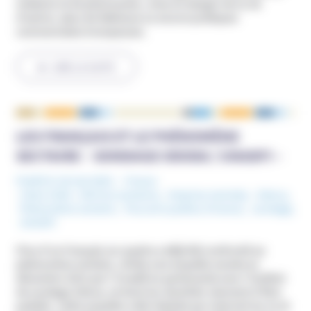
médecin et de pharmacien, mise en danger de la vie
d’autrui, abus de faiblesse ou encore pratiques
commerciales trompeuses.
LIRE LA SUITE
LES FRANÇAIS ET LE PHÉNOMÈNE
SECTAIRE – SONDAGE ODOXA / UNADFI –
Publié le 18 mai 2022
France
Mots-Clefs :
Dérives sectaires
,
Emprise mentale
,
Odoxa
,
Phénomène sectaire
,
Pouvoirs publics (France)
,
sondage
,
UNADFI
Plus d’un Français sur quatre a déjà été confronté au
phénomène sectaire, révèle une enquête menée en
décembre 2021 par l’Unadfi en partenariat avec l’institut
de sondage Odoxa, et dont les résultats viennent d’être
publiés. Cette enquête a été réalisée par Internet les 21 et