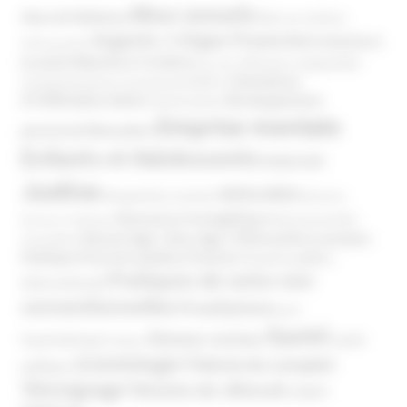
Abus sexuels
Abus de faiblesse
Aide aux victimes
Argents / Litiges Financiers
Atteinte à
Anthroposophie
Atteinte à l’enfant
la santé
Clés pour comprendre
Bien-être
Domaines
Conspirationnisme
Coronavirus/COVID-19
d'infiltration
Développement
Décès
Désinformation
Emprise mentale
Education
personnel
Enfants et Adolescents
Internet
Justice
MIVILUDES
Manipulation mentale
Mormons
Mouvance évangélique
Mouvement Anti-
Mouvance catholique
Phénomène sectaire
Nouvel Age ( New Age )
vaccination
Politique
Pouvoirs publics (France)
Pouvoirs publics
Pratiques de soins non
(International)
conventionnelles
Prosélytisme
psnc
Santé
Réseaux sociaux
Santé
Psychothérapie
Religion
Scientologie
Théorie du complot
publique
Témoignage
Témoins de Jéhovah
UNADFI