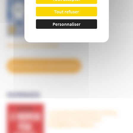
Tout refuser
Personnaliser
Découvrez tous les BulleS
DÉCOUVREZ NOS ABONNEMENTS
OUVRAGES
Le nouveau péril sectaire, Antivax,
crudivores, écoles Steiner,
évangéliques radicaux…