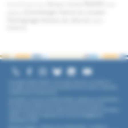
Santé
Réseaux sociaux
Santé
Psychothérapie
Religion
Scientologie
Théorie du complot
publique
Témoignage
Témoins de Jéhovah
UNADFI
Violence
Copyright ©2026 UNADFI. Tous droits réservés. Les textes ou
ouvrages mentionnés sont propriété de leurs auteurs respectifs.
Crédits photos Shutterstock.
Association reconnue d'utilité publique, agréée par les Ministères
de l’Éducation Nationale et de la Jeunesse et des Sports,
membre associé de l'Union Nationale des Associations Familiales
(UNAF). L'Unadfi est signataire du
contrat d'engagement
républicain
(CER)
.
Mentions légales
-
Politique de confidentialité
-
Conditions