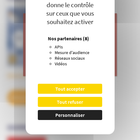
donne le contrôle
sur ceux que vous
Informer et prévenir
souhaitez activer
N° 169
J’apporte ma contribution à vos
Nos partenaires
(8)
actions de prévention contre les
APIs
dérives sectaires et l’emprise
Mesure d'audience
mentale.
Réseaux sociaux
Vidéos
>
Je donne
Découvrez tous les BulleS
Tout accepter
DÉCOUVREZ NOS ABONNEMENTS
Tout refuser
Personnaliser
OUVRAGES