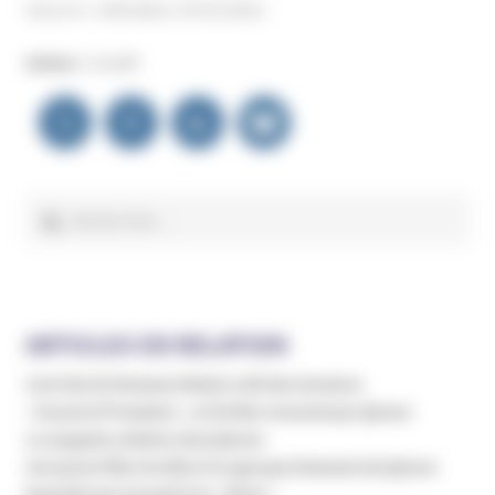
(Source : Libération, 03.03.2021)
Auteur :
Unadfi
Navigation
de
l’article
Rechercher :
ARTICLES EN RELATION
L’arrivée de Romana Didulo créé des tensions
« Sound of Freedom », le thriller encensé par QAnon
Le sang des enfants chez QAnon
Une jeune fille à la tête d’un groupe émanant de QAnon
Expulsés par loyauté à la « Reine »