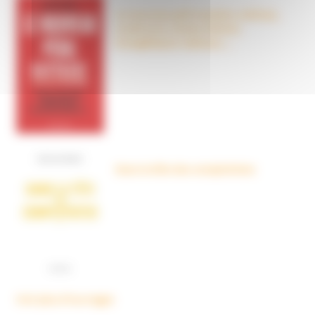
Le nouveau péril sectaire, Antivax,
crudivores, écoles Steiner,
évangéliques radicaux…
Dans la tête des complotistes
Voir plus d'ouvrages