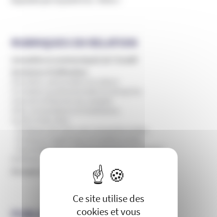
RUBRIQUES EN RELATION
Actualités et communiqués de l’Unadfi
Domaines d'infiltration
Education, périscolaire et culture
Formation professionnelle et entreprise
Internet et théories du complot
ONG, humanitaires et institutions
Santé et bien-être
Pratiques de soins non conventionnelles
Pratiques hygiénistes et traditionnelles
Psychothérapie et développement personnel
Sciences, recherche et universités
X
Masquer le 
Groupes et mouvances
Ce site utilise des
cookies et vous
PUBLICATIONS DE L’UNADFI