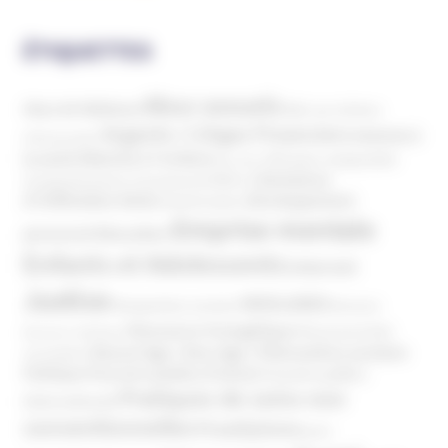
ÉTIQUETTES
Abus sexuels
Abus de faiblesse
Aide aux victimes
Argents / Litiges Financiers
Atteinte à
Anthroposophie
Atteinte à l’enfant
la santé
Clés pour comprendre
Bien-être
Domaines
Conspirationnisme
Coronavirus/COVID-19
d'infiltration
Développement
Décès
Désinformation
Emprise mentale
Education
personnel
Enfants et Adolescents
Internet
Justice
MIVILUDES
Manipulation mentale
Mormons
Mouvance évangélique
Mouvement Anti-
Mouvance catholique
Phénomène sectaire
Nouvel Age ( New Age )
vaccination
Politique
Pouvoirs publics (France)
Pouvoirs publics
Pratiques de soins non
(International)
conventionnelles
Prosélytisme
psnc