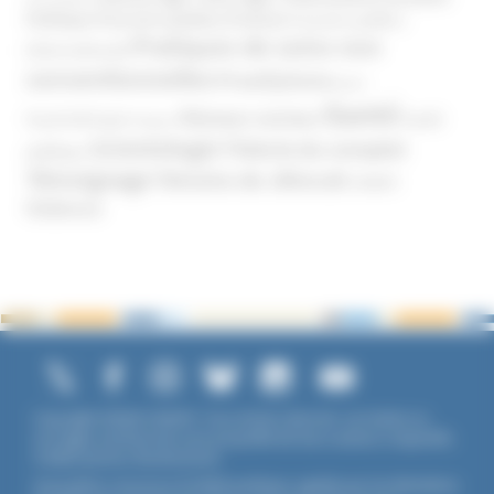
Politique
Pouvoirs publics (France)
Pouvoirs publics
Pratiques de soins non
(International)
conventionnelles
Prosélytisme
psnc
Santé
Réseaux sociaux
Santé
Psychothérapie
Religion
Scientologie
Théorie du complot
publique
Témoignage
Témoins de Jéhovah
UNADFI
Violence
Copyright ©2026 UNADFI. Tous droits réservés. Les textes ou
ouvrages mentionnés sont propriété de leurs auteurs respectifs.
Crédits photos Shutterstock.
Association reconnue d'utilité publique, agréée par les Ministères