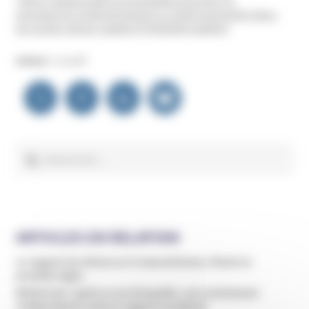
mouvances/l-endoctrinement-a-l-anthroposophie-dans-
les-ecoles-steiner-waldorf/?highlight=waldorf
Auteur :
Unadfi
Navigation
de
l’article
Rechercher :
ARTICLES EN RELATION
Le rapport du Sénat sur le masculinisme, l’école en
première ligne
Bétharram : après un an d’enquête, une commission
indépendante rend un rapport accablant