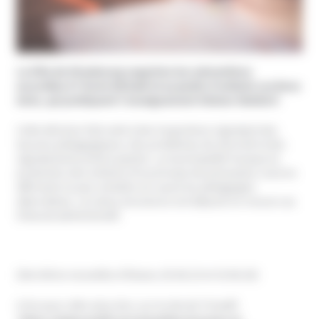
La Ville de Strasbourg supprime les subventions
accordées à l’école Michaël et au jardin d’enfants Les Bons
Amis, qui pratiquent l’enseignement Steiner-Waldorf.
Cette décision fait suite à des inspections signalant des
lacunes pédagogiques, des problèmes de sécurité et des
signalements préoccupants. La municipalité invoque la
protection des enfants et le principe de précaution, tout en
affirmant ne pas remettre en cause les pédagogies
alternatives. Les deux structures ont déposé un recours au
tribunal administratif.
(Dernières nouvelles d’Alsace, 05.06.23 et 19.06.26)
A lire pour aller plus loin, sur le site de l’Unadfi
:
https://www.unadfi.org/actualites/groupes-et-