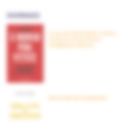
OUVRAGES
Le nouveau péril sectaire, Antivax,
crudivores, écoles Steiner,
évangéliques radicaux…
Dans la tête des complotistes