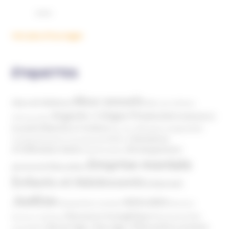
Voir plus d'ouvrages
ÉTIQUETTES
Abus sexuels
Abus de faiblesse
Aide aux victimes
Argents / Litiges Financiers
Atteinte à
Anthroposophie
Atteinte à l’enfant
la santé
Clés pour comprendre
Bien-être
Domaines
Conspirationnisme
Coronavirus/COVID-19
d'infiltration
Développement
Décès
Désinformation
Emprise mentale
Education
personnel
Enfants et Adolescents
Internet
Justice
MIVILUDES
Manipulation mentale
Mormons
Mouvance évangélique
Mouvement Anti-
Mouvance catholique
Phénomène sectaire
Nouvel Age ( New Age )
vaccination