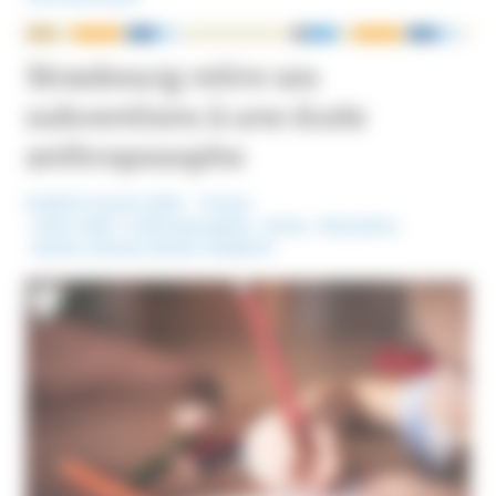
NOUS ÉCRIRE
Strasbourg retire ses
subventions à une école
anthroposophe
Publié le 10 juin 2026
France
Mots-Clefs :
Anthroposophie
,
Ecole
,
Education
,
Steiner (écoles Steiner-Waldorf)