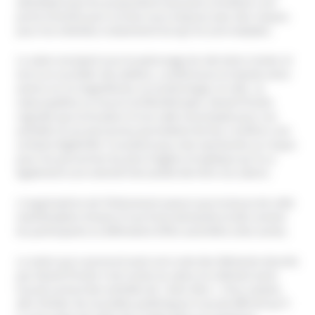
admettant que les propositions peuvent constituer une
porte d’entrée pour la mise sous emprise avec des risques
pour les individus notamment lorsqu’ils sont malades.
Le salon est placé sous le patronage du site Astro Center et
verra se succéder des ateliers, conférences et stands entre
autres sur le magnétisme, la numérologie, le reiki , la
naturopathie ou encore la lithothérapie. Daniel Picotin
regrette que la location d’une salle municipale pour ces
activités et ces personnes permettent de leur conférer une
certaine légitimité. Il soutient que cela représente un risque
pour les personnes les plus fragiles et explique qu’il y a
également une volonté mercantile derrière ces salons.
L’organisatrice de l’évènement avance que la tenue de cette
manifestation émane d’une forte demande et elle comme
les participants se défendent d’être assimilés à des sectes.
Le maire qui a annoncé avoir pris note des éléments donnés
par Daniel Picotin s’est rendu au salon et a déclaré avoir
trouvé surtout des activités de « bien-être ». Pour autant,
afin d’éviter de nouvelles polémiques il aurait affirmé qu’il