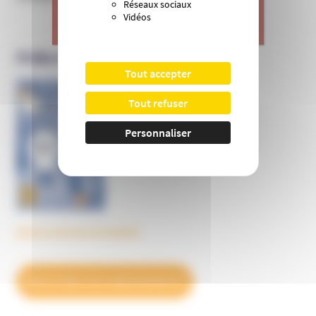
Réseaux sociaux
Vidéos
>
Je donne
PUBLICATIONS DE L’UNADFI
Tout accepter
Informer et prévenir
Tout refuser
N° 169
Personnaliser
Découvrez tous les BulleS
DÉCOUVREZ NOS ABONNEMENTS