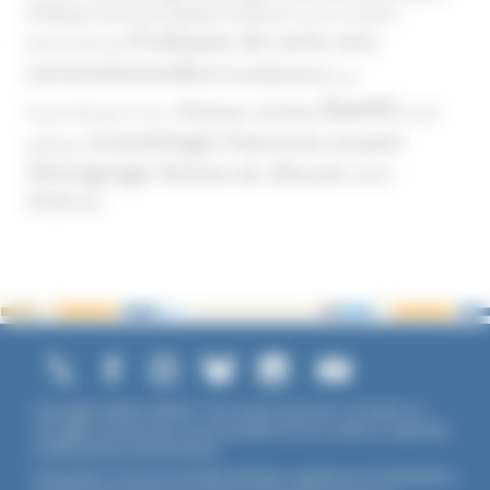
Politique
Pouvoirs publics (France)
Pouvoirs publics
Pratiques de soins non
(International)
conventionnelles
Prosélytisme
psnc
Santé
Réseaux sociaux
Santé
Psychothérapie
Religion
Scientologie
Théorie du complot
publique
Témoignage
Témoins de Jéhovah
UNADFI
Violence
Copyright ©2026 UNADFI. Tous droits réservés. Les textes ou
ouvrages mentionnés sont propriété de leurs auteurs respectifs.
Crédits photos Shutterstock.
Association reconnue d'utilité publique, agréée par les Ministères