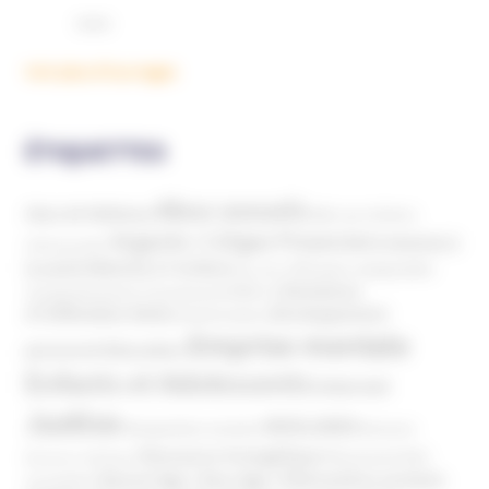
Voir plus d'ouvrages
ÉTIQUETTES
Abus sexuels
Abus de faiblesse
Aide aux victimes
Argents / Litiges Financiers
Atteinte à
Anthroposophie
Atteinte à l’enfant
la santé
Clés pour comprendre
Bien-être
Domaines
Conspirationnisme
Coronavirus/COVID-19
d'infiltration
Développement
Décès
Désinformation
Emprise mentale
Education
personnel
Enfants et Adolescents
Internet
Justice
MIVILUDES
Manipulation mentale
Mormons
Mouvance évangélique
Mouvement Anti-
Mouvance catholique
Phénomène sectaire
Nouvel Age ( New Age )
vaccination