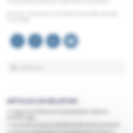
n’y aura plus de salon de ce type dans sa commune.
(Sources : Sud Ouest, 19.10.2023 & France Bleu Gironde,
21.10.2023)
Navigation
de
l’article
Rechercher :
ARTICLES EN RELATION
Le rapport du Sénat sur le masculinisme, l’école en
première ligne
"Les Secrets du Gourou derrière la Pire Secte du Monde"
Un tiers de la Génération Z revendique des intuitions «