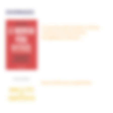
OUVRAGES
Le nouveau péril sectaire, Antivax,
crudivores, écoles Steiner,
évangéliques radicaux…
Dans la tête des complotistes