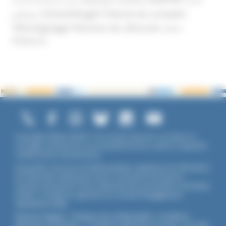
Psychothérapie
Religion
Scientologie
Théorie du complot
publique
Témoignage
Témoins de Jéhovah
UNADFI
Violence
Copyright ©2026 UNADFI. Tous droits réservés. Les textes ou
ouvrages mentionnés sont propriété de leurs auteurs respectifs.
Crédits photos Shutterstock.
Association reconnue d'utilité publique, agréée par les Ministères
de l’Éducation Nationale et de la Jeunesse et des Sports,
membre associé de l'Union Nationale des Associations Familiales
(UNAF). L'Unadfi est signataire du
contrat d'engagement
républicain
(CER)
.
Mentions légales
-
Politique de confidentialité
-
Conditions
générales d'utilisation
-
Conditions générales de vente
-
Flux RSS