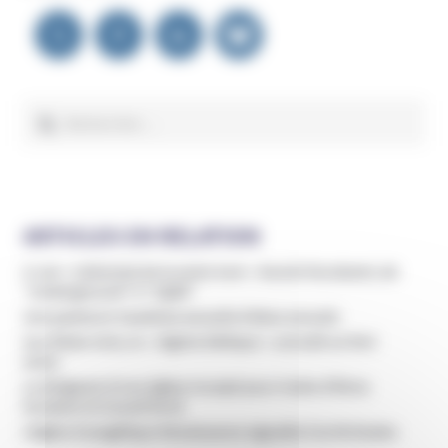
Navigation
de
l’article
Rechercher :
ARTICLES EN RELATION
A voir : L’attentat de la secte Aum - Haruki Murakami, de
"Underground" à "1Q84"
Une pasteure Vaudoise accusée d’abus sexuels
Aux États-Unis, le « régime biblique » connaît un fort
essor
Le dirigeant d’une église inculpé pour traite d'êtres
humains et travail forcé
L’église évangélique Renaissance signalée à la Miviludes