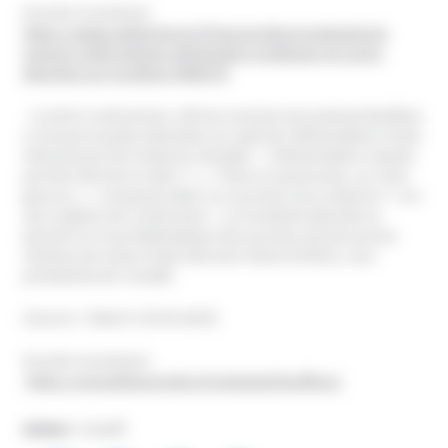
Ecouter le podcast :
https://www.radiofrance.fr/franceculture/podcasts/la-
science-cqfd/regimes-alimentaire-pratiques-et-cures-
desintox-sur-la-detox-5485375
La série
Crudivorisme, dérives sectaires
du podcast
Bouffons
a consacré quatre épisodes au sujet de l’alimentation et des
mécanismes de l’emprise mentale : « l’Alimentation vivante
permet-elle de le rester ? », « Thierry Casasnovas, un riche
gourou », « comment aider un.e proche sous emprise ? » et «
aux origines de l’orthorexie ». Le troisième épisode se
penche sur la problématique des proches de personnes
victimes de secte et fait intervenir Marie Drilhon, vice-
présidente de l’Unadfi.
(Source : Slate.fr, 05.04.2023)
Ecouter le podcast :
https://nouvellesecoutes.fr/podcast/bouffons/
Auteur :
Unadfi