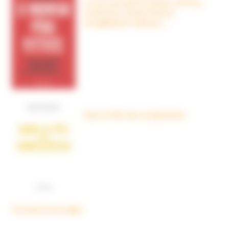
Le nouveau péril sectaire, Antivax,
crudivores, écoles Steiner,
évangéliques radicaux…
Dans la tête des complotistes
Voir plus d'ouvrages