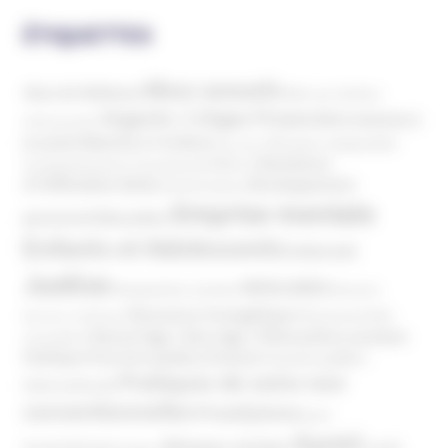
ÉTIQUETTES
Abus sexuels
Abus de faiblesse
Aide aux victimes
Argents / Litiges Financiers
Atteinte à
Anthroposophie
Atteinte à l’enfant
la santé
Clés pour comprendre
Bien-être
Domaines
Conspirationnisme
Coronavirus/COVID-19
d'infiltration
Développement
Décès
Désinformation
Emprise mentale
Education
personnel
Enfants et Adolescents
Internet
Justice
MIVILUDES
Manipulation mentale
Mormons
Mouvance évangélique
Mouvement Anti-
Mouvance catholique
Phénomène sectaire
Nouvel Age ( New Age )
vaccination
Politique
Pouvoirs publics (France)
Pouvoirs publics
Pratiques de soins non
(International)
conventionnelles
Prosélytisme
psnc
Santé
Réseaux sociaux
Santé