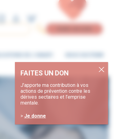
Aller
Aller
à
au
la
contenu
navigation
FAIRE UN DON
ICATIONS DE L’UNADFI
NOUS SOUTENIR
J’apporte ma contribution à vos
actions de prévention contre les
dérives sectaires et l’emprise
mentale.
>
Je donne