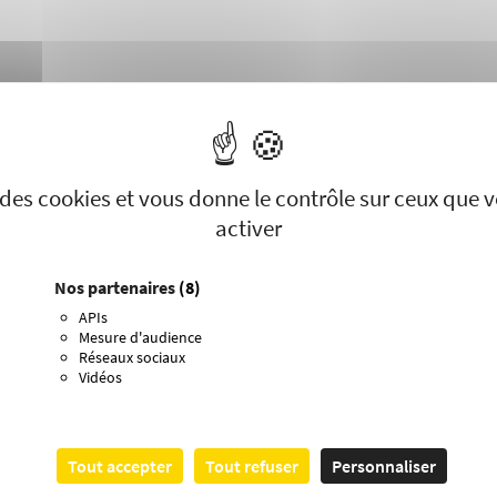
se des cookies et vous donne le contrôle sur ceux que 
activer
Nos partenaires
(8)
APIs
Mesure d'audience
Réseaux sociaux
Vidéos
Tout accepter
Tout refuser
Personnaliser