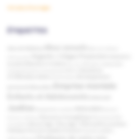
Voir plus d'ouvrages
ÉTIQUETTES
Abus sexuels
Abus de faiblesse
Aide aux victimes
Argents / Litiges Financiers
Atteinte à
Anthroposophie
Atteinte à l’enfant
la santé
Clés pour comprendre
Bien-être
Domaines
Conspirationnisme
Coronavirus/COVID-19
d'infiltration
Développement
Décès
Désinformation
Emprise mentale
Education
personnel
Enfants et Adolescents
Internet
Justice
MIVILUDES
Manipulation mentale
Mormons
Mouvance évangélique
Mouvement Anti-
Mouvance catholique
Phénomène sectaire
Nouvel Age ( New Age )
vaccination
Politique
Pouvoirs publics (France)
Pouvoirs publics
Pratiques de soins non