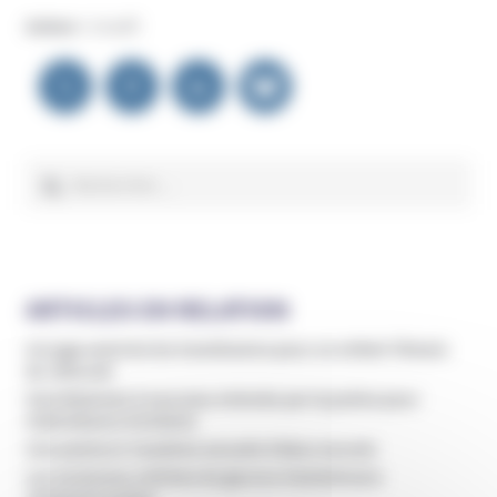
Auteur :
Unadfi
Navigation
de
l’article
Rechercher :
ARTICLES EN RELATION
Un juge autorise les transfusions pour un enfant Témoin
de Jéhovah
Sam Bateman à nouveau entendu par la justice pour
maltraitance d’enfants
Une pasteure Vaudoise accusée d’abus sexuels
Les anciennes victimes du gourou Kameshwara