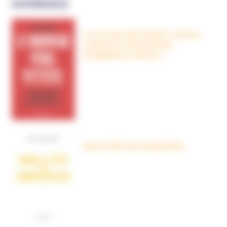
OUVRAGES
Le nouveau péril sectaire, Antivax,
crudivores, écoles Steiner,
évangéliques radicaux…
Dans la tête des complotistes