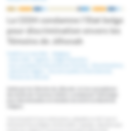
NOUS ÉCRIRE
La CEDH condamne l’Etat belge
pour discrimination envers les
Témoins de Jéhovah
Publié le 11 mai 2022
Belgique
Mots-Clefs :
Argents / Litiges Financiers
,
Cour européenne des droits de l'homme
,
Discriminations
,
Liberté de religion
,
Pouvoirs publics (International)
,
Témoins de Jéhovah
Saisie par les Témoins de Jéhovah, la Cour européenne
des droits de l’homme (CEDH) a condamné l’Etat belge
pour discrimination et violation du droit à la liberté de
religion.
Tout est parti d’une ordonnance, adoptée en 2017 par le
Parlement de la Région de Bruxelles-Capitale, stipulant que
seules les religions reconnues pouvaient désormais