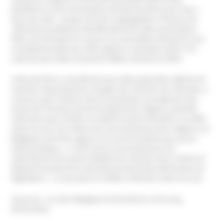
bénéficier d’une exonération de taxe foncière pour leurs
lieux de culte. Jusque-là neuf congrégations Témoins de
Jéhovah bruxelloises bénéficiaient de cette exonération.
Elles ont introduit un recours en annulation devant la Cour
constitutionnelle qui a été rejeté en novembre 2019. A la
suite de quoi elles ont porté l’affaire devant la CEDH.
Cette dernière, considérant que cette imposition affecte de
manière importante les charges des Témoins de Jéhovah, a
reconnu que l’article 9 de la Convention européenne des
droits de l’homme (droit à la liberté de religion) avait été
violé ainsi que l’article 14 relatif à la discrimination. En effet
selon la Cour les critères de reconnaissance des religions en
Belgique sont très vagues et ne sont encadrés par aucun
texte juridique. « L’octroi de la reconnaissance est
subordonné à la seule initiative du ministre de la Justice et
dépend ensuite de la volonté purement discrétionnaire du
législateur », ce qui peut se révéler arbitraire selon la Cour.
(Sources : La Libre Belgique 05.04.2022 & Jurist.org,
06.04.2022)