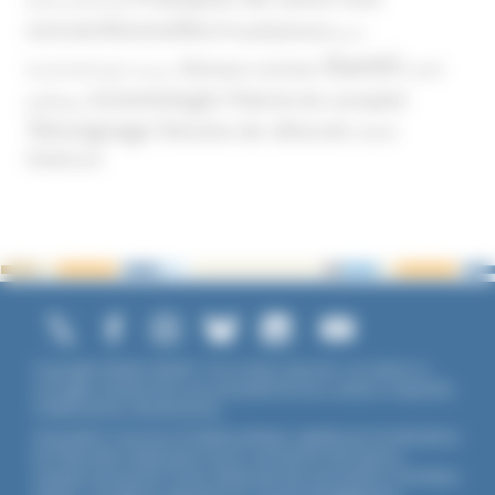
(International)
conventionnelles
Prosélytisme
psnc
Santé
Réseaux sociaux
Santé
Psychothérapie
Religion
Scientologie
Théorie du complot
publique
Témoignage
Témoins de Jéhovah
UNADFI
Violence
Copyright ©2026 UNADFI. Tous droits réservés. Les textes ou
ouvrages mentionnés sont propriété de leurs auteurs respectifs.
Crédits photos Shutterstock.
Association reconnue d'utilité publique, agréée par les Ministères
de l’Éducation Nationale et de la Jeunesse et des Sports,
membre associé de l'Union Nationale des Associations Familiales