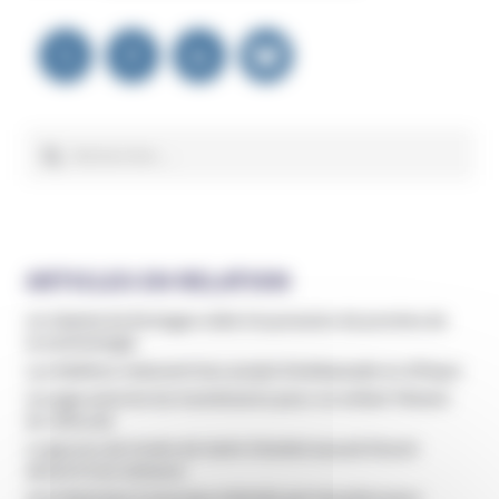
Navigation
de
l’article
Rechercher :
ARTICLES EN RELATION
Un hôpital de Bretagne cède à la pression de proches de
la Scientologie
Les Raëliens relancent leur projet d’ambassade en Afrique
Un juge autorise les transfusions pour un enfant Témoin
de Jéhovah
Le gourou de l’ordre de Saint-Charbel accusé d’avoir
abusé d’une mineure
Sam Bateman à nouveau entendu par la justice pour