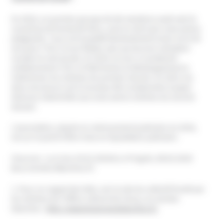
En 2010, un premier groupe de dix membres avait saisi le
conseil prud’homal de Paris, suivi en 2013 par onze autres
plaignants. Tous ont travaillé bénévolement entre 10 et 30
ans pour l’OCC et ses filiales sans qu’aucune cotisation
sociale ne soit versée. En 2014, la cour a condamné
solidairement l’OCC et Patrimoine et développement à
indemniser les victimes du premier dossier. En 2015, les
deux structures ont à nouveau été condamnées à payer
diverses indemnités aux onze autres victimes du second
dossier.
L’association, placée en redressement judiciaire en 2016,
est sur le point d’être mise en liquidation judiciaire.
(Sources : La Croix, 03.01.2018 & Le Progrès, 08.02.2018
&Les Années Blanches.fr)
1. Pour un rappel des faits, voir le site du collectif fondé par
les victimes de l’Office culturel de Cluny, Les années
blanches :
http://www.lesanneesblanches.fr/