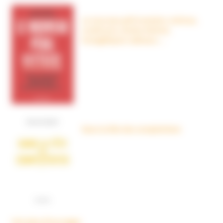
Le nouveau péril sectaire, Antivax,
crudivores, écoles Steiner,
évangéliques radicaux…
Dans la tête des complotistes
Voir plus d'ouvrages