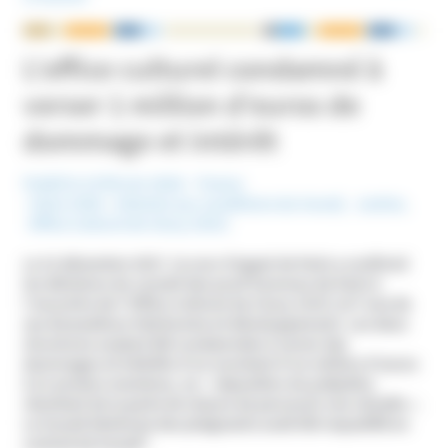
NOUS ÉCRIRE
L’office culturel condamné à
verser 1 million d’euros de
dommage et intérêt
Publié le 13 février 2018
France
Mots-Clefs :
Atteinte aux conditions du travail
,
Justice
,
Office Culturel de Cluny (OCC)
Le 21 décembre 2017, la cour d’appel de Paris a confirmé
les décisions du conseil des prud’hommes de Paris à
l’encontre de l’Office Culturel de Cluny (OCC) et l’une de
ses émanations Patrimoine et développement. Les deux
structures avaient été condamnées à verser des
dommages et intérêts d’un montant d’un million d’euros
à 21 anciens membres, en « réparation du préjudice
résultant de la perte de chance de percevoir une retraite ».
Le travail bénévole des plaignants avait été requalifié en
1
contrat de travail
.