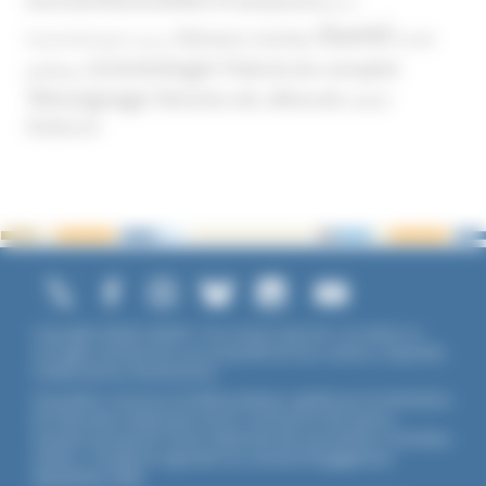
Prosélytisme
psnc
Santé
Réseaux sociaux
Santé
Psychothérapie
Religion
Scientologie
Théorie du complot
publique
Témoignage
Témoins de Jéhovah
UNADFI
Violence
Copyright ©2026 UNADFI. Tous droits réservés. Les textes ou
ouvrages mentionnés sont propriété de leurs auteurs respectifs.
Crédits photos Shutterstock.
Association reconnue d'utilité publique, agréée par les Ministères
de l’Éducation Nationale et de la Jeunesse et des Sports,
membre associé de l'Union Nationale des Associations Familiales
(UNAF). L'Unadfi est signataire du
contrat d'engagement
républicain
(CER)
.