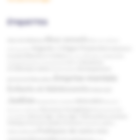
ÉTIQUETTES
Abus sexuels
Abus de faiblesse
Aide aux victimes
Argents / Litiges Financiers
Atteinte à
Anthroposophie
Atteinte à l’enfant
la santé
Clés pour comprendre
Bien-être
Domaines
Conspirationnisme
Coronavirus/COVID-19
d'infiltration
Développement
Décès
Désinformation
Emprise mentale
Education
personnel
Enfants et Adolescents
Internet
Justice
MIVILUDES
Manipulation mentale
Mormons
Mouvance évangélique
Mouvement Anti-
Mouvance catholique
Phénomène sectaire
Nouvel Age ( New Age )
vaccination
Politique
Pouvoirs publics (France)
Pouvoirs publics
Pratiques de soins non
(International)
conventionnelles