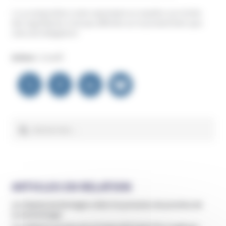
1.La composition reste cependant un mystère car la liste
des ingrédients n’est pas affichée sur le produit bien que
cela soit obligatoire
Auteur :
Unadfi
Navigation
de
l’article
Rechercher :
ARTICLES EN RELATION
Un hôpital de Bretagne cède à la pression de proches de
la Scientologie