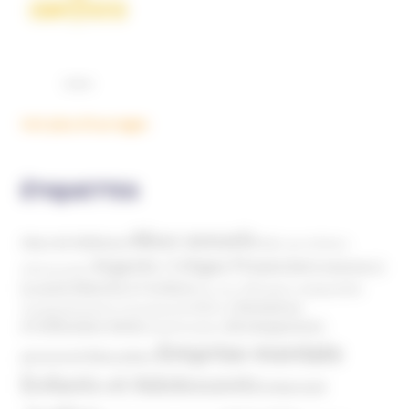
Voir plus d'ouvrages
ÉTIQUETTES
Abus sexuels
Abus de faiblesse
Aide aux victimes
Argents / Litiges Financiers
Atteinte à
Anthroposophie
Atteinte à l’enfant
la santé
Clés pour comprendre
Bien-être
Domaines
Conspirationnisme
Coronavirus/COVID-19
d'infiltration
Développement
Décès
Désinformation
Emprise mentale
Education
personnel
Enfants et Adolescents
Internet