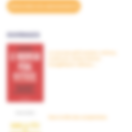
DÉCOUVREZ NOS ABONNEMENTS
OUVRAGES
Le nouveau péril sectaire, Antivax,
crudivores, écoles Steiner,
évangéliques radicaux…
Dans la tête des complotistes