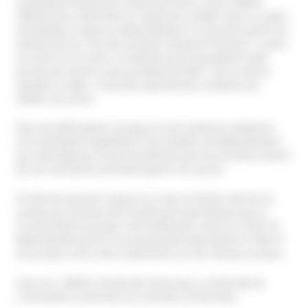
compliquée faisant de nombreux morts. et les chiffres
officiels pourraient être en-deçà de la réalité. Dans ce cadre
dramatique, le gourou Baba Ramdev n’a cessé de vanter les
1
mérites de son Coronil, produit composé d’herbes
, contre
le Covid-19. En outre, il a déclaré que la pandémie avait
permis de montrer que la médecine était « de la science
stupide et ratée » et qu’elle avait fait des centaines de
milliers de morts.
Face aux affirmations du gourou de nombreux médecins
ont manifesté et appellent à l’arrestation de Baba Ramdev
qui avait déjà par le passé prétendu que les produits venant
de son entreprise pouvaient guérir du cancer.
Proche du pouvoir, le gourou a reçu en février dernier le
soutien du ministre de la Santé qui avait déclaré que le
Coronil était le premier réel traitement contre le Covid-19.
Baba Ramdev jouit d’une popularité importante en Inde et
ses propos sont suivis notamment sur les réseaux sociaux.
(Sources : BFMTV, 02.06.2021 & Europe 1, 02.06.2021 &
L’Humanité, 03.06.2021 & Le Monde, 18.06.2021)