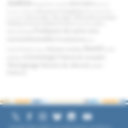
Justice
MIVILUDES
Manipulation mentale
Mormons
Mouvance évangélique
Mouvement Anti-
Mouvance catholique
Phénomène sectaire
Nouvel Age ( New Age )
vaccination
Politique
Pouvoirs publics (France)
Pouvoirs publics
Pratiques de soins non
(International)
conventionnelles
Prosélytisme
psnc
Santé
Réseaux sociaux
Santé
Psychothérapie
Religion
Scientologie
Théorie du complot
publique
Témoignage
Témoins de Jéhovah
UNADFI
Violence
Copyright ©2026 UNADFI. Tous droits réservés. Les textes ou