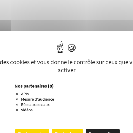
se des cookies et vous donne le contrôle sur ceux que 
activer
Nos partenaires
(8)
APIs
Mesure d'audience
Réseaux sociaux
Vidéos