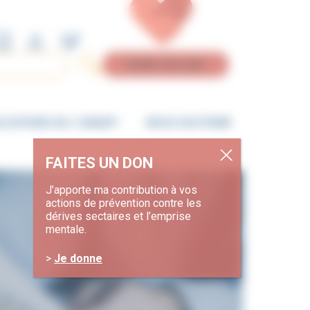
Aller
Aller
à
au
la
contenu
navigation
FAIRE UN DON
ICATIONS DE L’UNADFI
NOUS SOUTENIR
J’apporte ma contribution à vos
actions de prévention contre les
dérives sectaires et l’emprise
mentale.
>
Je donne