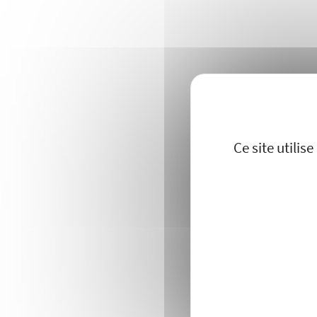
Ce site utili