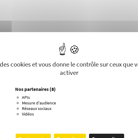
se des cookies et vous donne le contrôle sur ceux que 
activer
Nos partenaires
(8)
APIs
Mesure d'audience
Réseaux sociaux
Vidéos