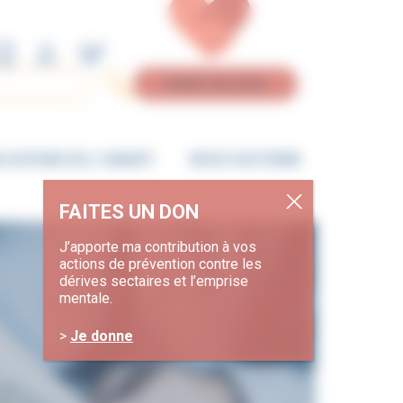
Aller
Aller
à
au
la
contenu
navigation
FAIRE UN DON
ICATIONS DE L’UNADFI
NOUS SOUTENIR
J’apporte ma contribution à vos
actions de prévention contre les
dérives sectaires et l’emprise
mentale.
>
Je donne