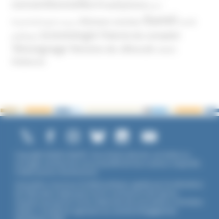
conventionnelles
Prosélytisme
psnc
Santé
Réseaux sociaux
Santé
Psychothérapie
Religion
Scientologie
Théorie du complot
publique
Témoignage
Témoins de Jéhovah
UNADFI
Violence
Copyright ©2026 UNADFI. Tous droits réservés. Les textes ou
ouvrages mentionnés sont propriété de leurs auteurs respectifs.
Crédits photos Shutterstock.
Association reconnue d'utilité publique, agréée par les Ministères
de l’Éducation Nationale et de la Jeunesse et des Sports,
membre associé de l'Union Nationale des Associations Familiales
(UNAF). L'Unadfi est signataire du
contrat d'engagement