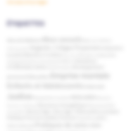
Voir plus d'ouvrages
ÉTIQUETTES
Abus sexuels
Abus de faiblesse
Aide aux victimes
Argents / Litiges Financiers
Atteinte à
Anthroposophie
Atteinte à l’enfant
la santé
Clés pour comprendre
Bien-être
Domaines
Conspirationnisme
Coronavirus/COVID-19
d'infiltration
Développement
Décès
Désinformation
Emprise mentale
Education
personnel
Enfants et Adolescents
Internet
Justice
MIVILUDES
Manipulation mentale
Mormons
Mouvance évangélique
Mouvement Anti-
Mouvance catholique
Phénomène sectaire
Nouvel Age ( New Age )
vaccination
Politique
Pouvoirs publics (France)
Pouvoirs publics
Pratiques de soins non
(International)