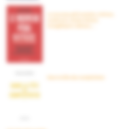
Le nouveau péril sectaire, Antivax,
crudivores, écoles Steiner,
évangéliques radicaux…
Dans la tête des complotistes