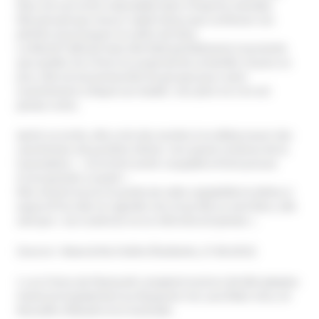
Dieu est une arme redoutable dans l’emprise mentale.
Elle pensait que mourir valait mieux que confesser ses
péchés et provoquer la colère de Dieu.
La liberté l’attirait mais elle était parfaitement consciente
que quitter les Frères la couperait de sa famille. Et puis un
jour, elle est excommuniée du groupe pour avoir
ouvertement critiqué son leader. Son père ne s’en est
jamais remis.
Après sa sortie, elle a mis des années à se débarrasser des
cauchemars de punition divine. Son passé continue de la
traumatiser : « ils te font sentir coupable et font preuve
d’une grande cruauté ».
Elle ressent encore le poids de cette culpabilité et même si
aujourd’hui elle ne regrette rien et qu’elle se sent libre, elle
sait que « ses cicatrices ne se refermeront jamais ».
(Source : News & Ma Chaîne Étudiante, 27.08.2015)
1-Les Frères de Plymouth comptent environ 40.000 adeptes
vivant principalement au Royaume-Uni, aux États-Unis, en
Nouvelle-Zélande et en Australie.