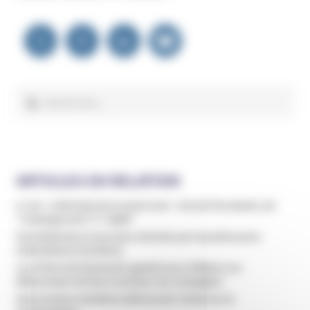
Navigation
de
l’article
Rechercher :
ARTICLES EN RELATION
A voir : L’attentat de la secte Aum - Haruki Murakami, de
"Underground" à "1Q84"
Sam Bateman à nouveau entendu par la justice pour
maltraitance d’enfants
Les Frères de Plymouth appelle leurs fidèles à se
débarrasser de leurs animaux de compagnie
Sept anciens membres dénoncent violences et