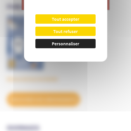
>
Je donne
PUBLICATIONS DE L’UNADFI
Tout accepter
Informer et prévenir
N° 169
Tout refuser
Personnaliser
Découvrez tous les BulleS
DÉCOUVREZ NOS ABONNEMENTS
OUVRAGES