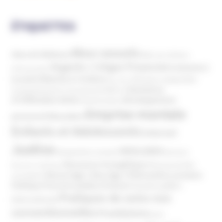
ÉTIQUETTES
Abus sexuels
Abus de faiblesse
Aide aux victimes
Argents / Litiges Financiers
Atteinte à
Anthroposophie
Atteinte à l’enfant
la santé
Clés pour comprendre
Bien-être
Domaines
Conspirationnisme
Coronavirus/COVID-19
d'infiltration
Développement
Décès
Désinformation
Emprise mentale
Education
personnel
Enfants et Adolescents
Internet
Justice
MIVILUDES
Manipulation mentale
Mormons
Mouvance évangélique
Mouvement Anti-
Mouvance catholique
Phénomène sectaire
Nouvel Age ( New Age )
vaccination
Politique
Pouvoirs publics (France)
Pouvoirs publics
Pratiques de soins non
(International)
conventionnelles
Prosélytisme
psnc