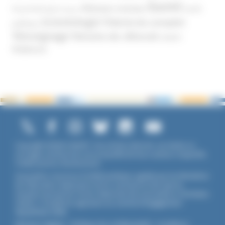
Santé
Réseaux sociaux
Santé
Psychothérapie
Religion
Scientologie
Théorie du complot
publique
Témoignage
Témoins de Jéhovah
UNADFI
Violence
Copyright ©2026 UNADFI. Tous droits réservés. Les textes ou
ouvrages mentionnés sont propriété de leurs auteurs respectifs.
Crédits photos Shutterstock.
Association reconnue d'utilité publique, agréée par les Ministères
de l’Éducation Nationale et de la Jeunesse et des Sports,
membre associé de l'Union Nationale des Associations Familiales
(UNAF). L'Unadfi est signataire du
contrat d'engagement
républicain
(CER)
.
Mentions légales
-
Politique de confidentialité
-
Conditions