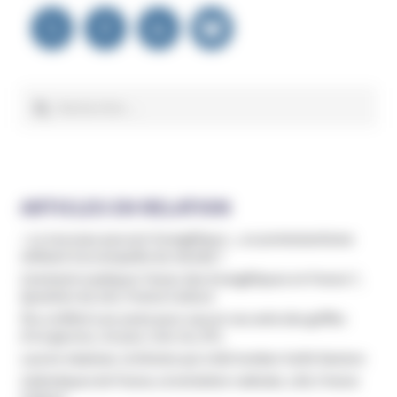
Navigation
de
l’article
Rechercher :
ARTICLES EN RELATION
« Le nouveau pouvoir évangélique », un protestantisme
militant à la conquête du monde ?
Comment expliquer l’essor des évangéliques en France ?,
Question du soir, France Culture
Flo a infiltré une secte pour sauver ses amis des griffes
d’un gourou, Un jour, Une vie, RTL
Lauren Salzman, la femme qui a fait tomber Keith Raniere
Catholiques de France, la tentation radicale, LSD, France