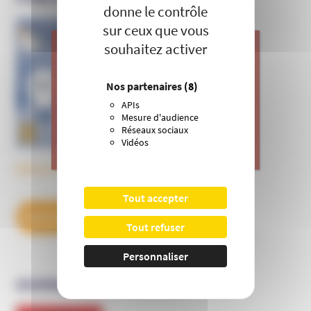
donne le contrôle
sur ceux que vous
Informer et prévenir
souhaitez activer
N° 169
J’apporte ma contribution à vos
Nos partenaires
(8)
actions de prévention contre les
APIs
dérives sectaires et l’emprise
Mesure d'audience
mentale.
Réseaux sociaux
Vidéos
>
Je donne
Découvrez tous les BulleS
Tout accepter
DÉCOUVREZ NOS ABONNEMENTS
Tout refuser
Personnaliser
OUVRAGES