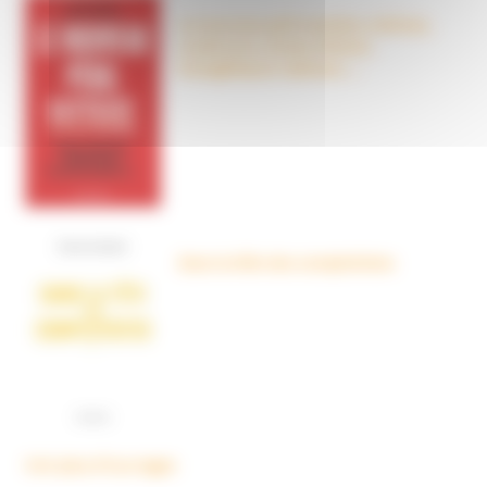
Le nouveau péril sectaire, Antivax,
crudivores, écoles Steiner,
évangéliques radicaux…
Dans la tête des complotistes
Voir plus d'ouvrages