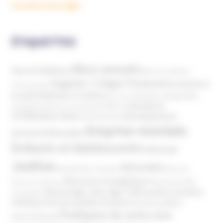
Voir plus d'ouvrages
ÉTIQUETTES
Abus sexuels
Abus de faiblesse
Aide aux victimes
Argents / Litiges Financiers
Atteinte à
Anthroposophie
Atteinte à l’enfant
la santé
Clés pour comprendre
Bien-être
Domaines
Conspirationnisme
Coronavirus/COVID-19
d'infiltration
Développement
Décès
Désinformation
Emprise mentale
Education
personnel
Enfants et Adolescents
Internet
Justice
MIVILUDES
Manipulation mentale
Mormons
Mouvance évangélique
Mouvement Anti-
Mouvance catholique
Phénomène sectaire
Nouvel Age ( New Age )
vaccination
Politique
Pouvoirs publics (France)
Pouvoirs publics
Pratiques de soins non
(International)