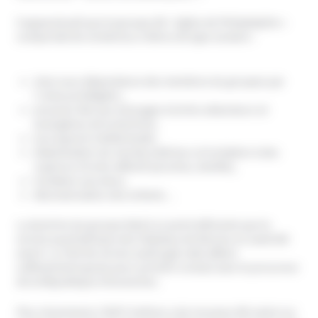
Il apparaissait que le groupe dit « Eglise de Philadelphie »
comportait de nombreux critères de type sectaire :
mise sous dépendance des membres du groupes par
l’«Ame privilégiée»,
pression liée aux messages à la fois séducteurs et
anxiogènes de la doctrine,
escroquerie intellectuelle,
diabolisation du monde extérieur et incitation à des
ruptures d’ordre affectif (proches, famille),
incitation aux dons,
déscolarisation des enfants…
La doctrine du groupe était à ce point délirante que le
service psychiatrique des hôpitaux de Rennes en avait été
averti. Le chef de service avait jugé cette affaire
suffisamment grave pour prendre contact avec le procureur
de la République d’Avranches.
Plus récemment, l’ADFI Yvelines a de nouveau été saisie sur