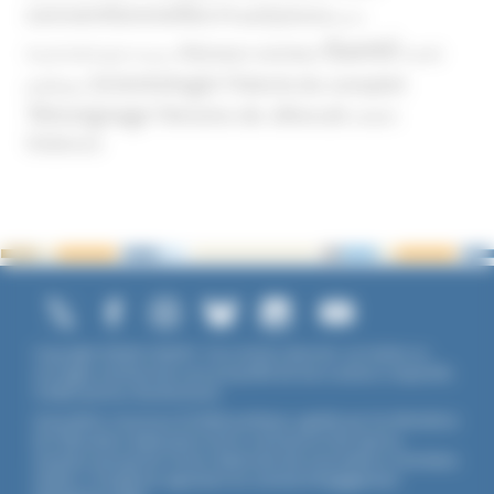
conventionnelles
Prosélytisme
psnc
Santé
Réseaux sociaux
Santé
Psychothérapie
Religion
Scientologie
Théorie du complot
publique
Témoignage
Témoins de Jéhovah
UNADFI
Violence
Copyright ©2026 UNADFI. Tous droits réservés. Les textes ou
ouvrages mentionnés sont propriété de leurs auteurs respectifs.
Crédits photos Shutterstock.
Association reconnue d'utilité publique, agréée par les Ministères
de l’Éducation Nationale et de la Jeunesse et des Sports,
membre associé de l'Union Nationale des Associations Familiales
(UNAF). L'Unadfi est signataire du
contrat d'engagement