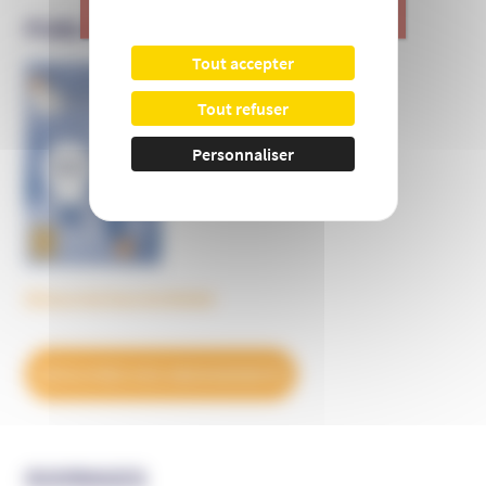
>
Je donne
PUBLICATIONS DE L’UNADFI
Tout accepter
Informer et prévenir
Tout refuser
N° 169
Personnaliser
Découvrez tous les BulleS
DÉCOUVREZ NOS ABONNEMENTS
OUVRAGES