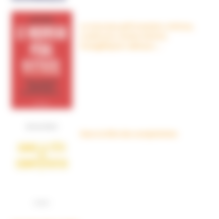
Le nouveau péril sectaire, Antivax,
crudivores, écoles Steiner,
évangéliques radicaux…
Dans la tête des complotistes