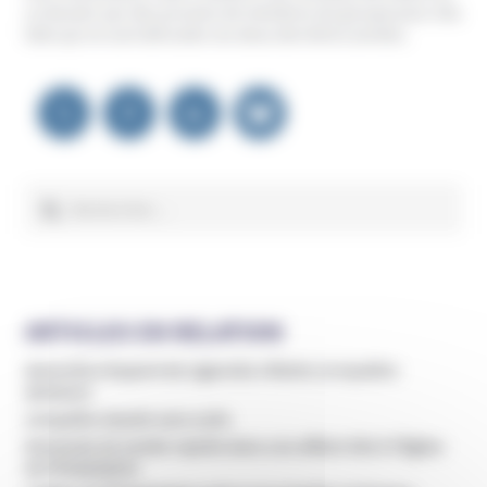
ce dossier par des proches de membres du groupe pour des
faits qui se sont déroulés ces deux dernières années.
Navigation
de
l’article
Rechercher :
ARTICLES EN RELATION
Geneviève Dupont de Ligonnès s’éteint, le mystère
demeure
L’enquête classée sans suite
Demande de tutelle rejetée dans une affaire liée à l’Église
de Philadelphie