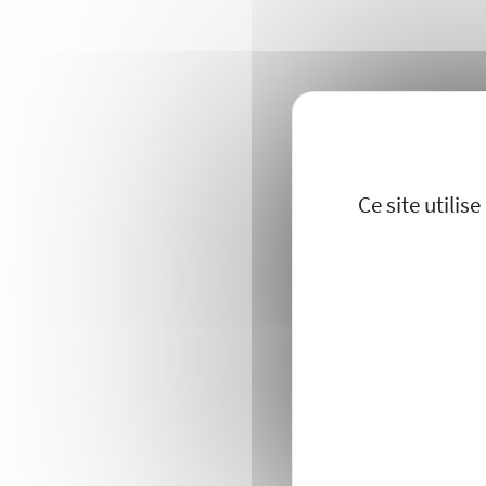
Ce site utili