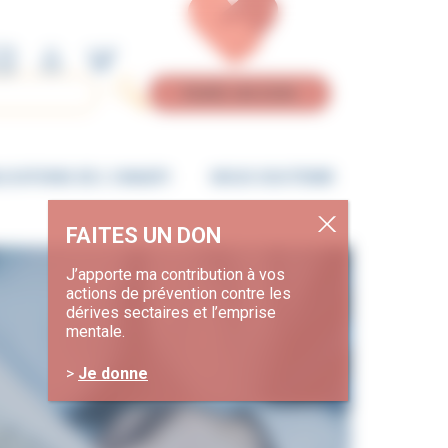
Aller
Aller
à
au
la
contenu
navigation
FAIRE UN DON
ICATIONS DE L’UNADFI
NOUS SOUTENIR
J’apporte ma contribution à vos
actions de prévention contre les
dérives sectaires et l’emprise
mentale.
>
Je donne