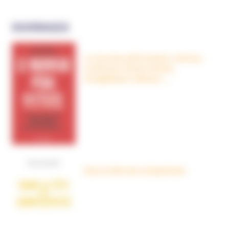
OUVRAGES
Le nouveau péril sectaire, Antivax,
crudivores, écoles Steiner,
évangéliques radicaux…
Dans la tête des complotistes