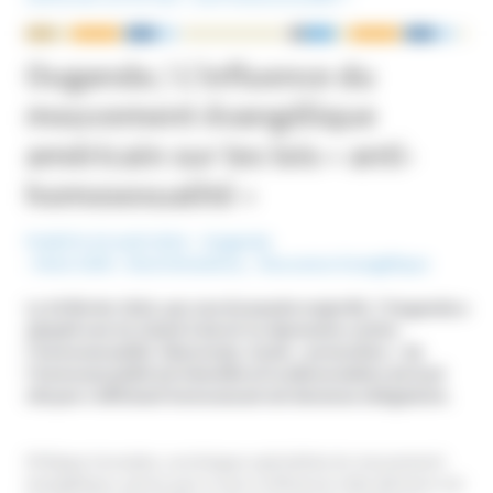
NOUS ÉCRIRE
Ouganda / L’influence du
mouvement évangélique
américain sur les lois « anti-
homosexualité »
Publié le 22 août 2014
Ouganda
Mots-Clefs :
Discriminations
,
Mouvance évangélique
Le 24 février 2014, par une écrasante majorité, l’Ouganda a
adopté une loi visant à durcir la répression contre
l’homosexualité. Désormais, toute « promotion » de
l’homosexualité est interdite et la dénonciation de tout
citoyen s’affichant homosexuel est devenue obligatoire.
Philippe Gonzalez, sociologue spécialiste du mouvement
évangélique, pense que ce qui a influencé cette décision est