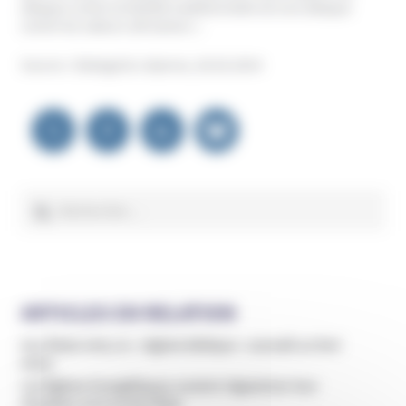
attaque contre la famille traditionnelle est une attaque
contre les valeurs africaines ».
Source : Dialogai & Jolpress, 26.02.2014
Navigation
de
l’article
Rechercher :
ARTICLES EN RELATION
Aux États-Unis, le « régime biblique » connaît un fort
essor
Les Églises évangéliques veulent régulariser leur
situation vis à vis de l’État