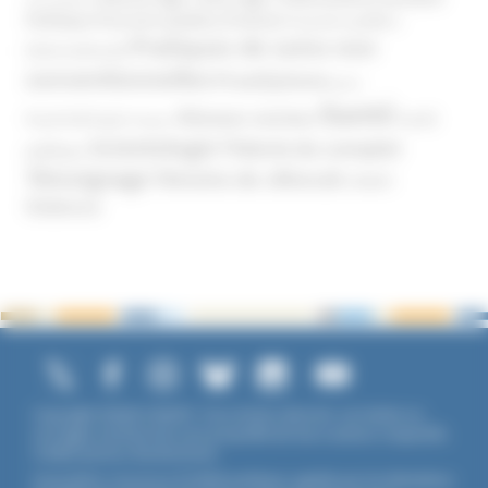
Politique
Pouvoirs publics (France)
Pouvoirs publics
Pratiques de soins non
(International)
conventionnelles
Prosélytisme
psnc
Santé
Réseaux sociaux
Santé
Psychothérapie
Religion
Scientologie
Théorie du complot
publique
Témoignage
Témoins de Jéhovah
UNADFI
Violence
Copyright ©2026 UNADFI. Tous droits réservés. Les textes ou
ouvrages mentionnés sont propriété de leurs auteurs respectifs.
Crédits photos Shutterstock.
Association reconnue d'utilité publique, agréée par les Ministères