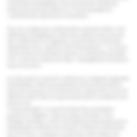
la mouvance évangélique issue de la droite chrétienne
américaine dont la position sur l’homosexualité est
« extrêmement répressive et restrictive ».
Pour lui, l’origine de ce phénomène remonte à 2009 : trois
lobbyistes évangéliques américains étaient venus donner
des conférences en Ouganda, se présentant comme des
spécialistes de la « guérison des homosexuels ». L’un d’eux,
Scott Levely, est considéré comme un extrémiste aux États-
Unis. A tous les niveaux de l’État, « l’évangélisme est devenu
source du droit ».
Un mois après ce cycle de conférences, le député ougandais
David Bahati, a fait une proposition de loi préconisant la
peine de mort pour les homosexuels. Aujourd’hui, la loi est
déjà très sévère dans ce pays puisqu’elle les condamne à la
prison à vie.
L’homosexualité « n’a pas forcément de connotation
positive ou négative » dans la culture africaine. Pour
Philippe Gonzalez, c’est le colonialisme britannique puis le
lobbying des activistes de la droite chrétienne américaine
qui ont réussi « à imposer un discours selon lequel une