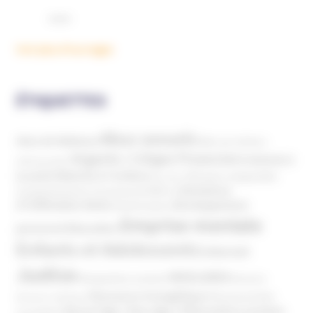
Voir plus d'ouvrages
ÉTIQUETTES
Abus sexuels
Abus de faiblesse
Aide aux victimes
Argents / Litiges Financiers
Atteinte à
Anthroposophie
Atteinte à l’enfant
la santé
Clés pour comprendre
Bien-être
Domaines
Conspirationnisme
Coronavirus/COVID-19
d'infiltration
Développement
Décès
Désinformation
Emprise mentale
Education
personnel
Enfants et Adolescents
Internet
Justice
MIVILUDES
Manipulation mentale
Mormons
Mouvance évangélique
Mouvement Anti-
Mouvance catholique
Phénomène sectaire
Nouvel Age ( New Age )
vaccination