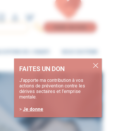
Aller
Aller
à
au
la
contenu
navigation
FAIRE UN DON
ICATIONS DE L’UNADFI
NOUS SOUTENIR
J’apporte ma contribution à vos
actions de prévention contre les
dérives sectaires et l’emprise
mentale.
>
Je donne