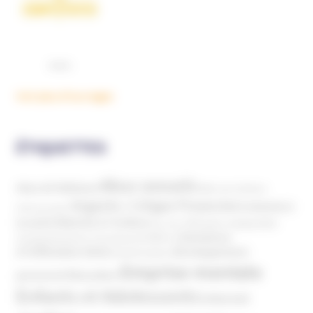
Voir plus d'ouvrages
ÉTIQUETTES
Abus sexuels
Abus de faiblesse
Aide aux victimes
Argents / Litiges Financiers
Atteinte à
Anthroposophie
Atteinte à l’enfant
la santé
Clés pour comprendre
Bien-être
Domaines
Conspirationnisme
Coronavirus/COVID-19
d'infiltration
Développement
Décès
Désinformation
Emprise mentale
Education
personnel
Enfants et Adolescents
Internet