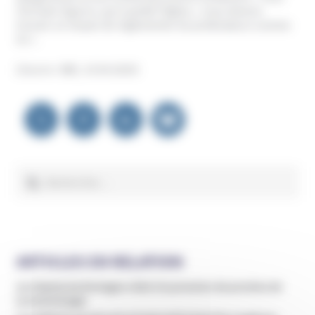
l’écrivain Ogunro, qui a quitté l’Église, « nous devons
trouver un moyen de réglementer les prédicateurs comme
lui ».
(Source : BBC, 19.04.2024)
Navigation
de
l’article
Rechercher :
ARTICLES EN RELATION
Un hôpital de Bretagne cède à la pression de proches de
la Scientologie