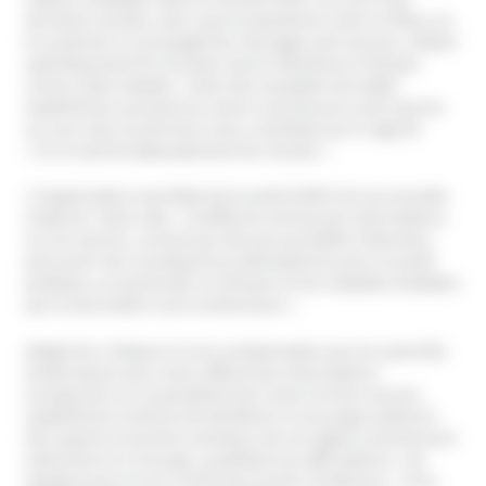
dernières années, alors que le paludisme reste un fléau sur
le continent, il a propagé des messages anti-vaccins, ciblant
spécifiquement le nouveau vaccin distribué en Afrique
contre cette maladie. Selon des enquêtes de la
BBC
,
Oyakhilome a produit au moins cinq discours anti-vaccins
au cours des six derniers mois, martelant qu’il s’agirait
« d’un outil de dépeuplement du monde ».
L’Organisation mondiale de la santé (OMS) tire la sonnette
d’alarme. Selon elle, « la diffusion de fausses informations
sur les vaccins, surtout par des personnalités influentes,
peut avoir des conséquences dévastatrices pour la santé
publique, en particulier en Afrique où les maladies évitables
par la vaccination sont nombreuses ».
Malgré les critiques et une condamnation par les autorités
britanniques pour avoir diffusé des informations
trompeuses sur la pandémie de Covid-19 et les vaccins,
Oyakhilome continue de bénéficier d’une large audience.
Des experts et anciens membres de son église commencent
néanmoins à s’insurger, qualifiant ses affirmations « de
dangereuses et non conformes à la foi chrétienne ». Pour