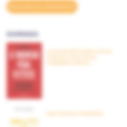
DÉCOUVREZ NOS ABONNEMENTS
OUVRAGES
Le nouveau péril sectaire, Antivax,
crudivores, écoles Steiner,
évangéliques radicaux…
Dans la tête des complotistes