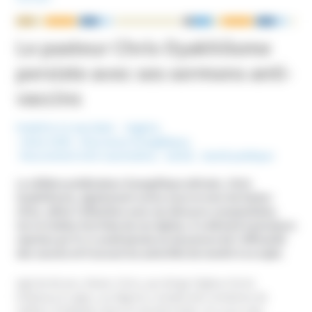
NOUS ÉCRIRE
Le pasteur Chris Oyakhilome
persiste avec ses sermons anti-
vaccins
Publié le 11 mai 2024
Nigéria
Mots-Clefs :
Mouvance évangélique
,
Mouvement Anti-vaccination
,
Santé
,
Santé publique
Le célèbre prédicateur évangélique africain, Chris
Oyakhilome, également connu sous le nom de Pastor
Chris, attire l’attention avec ses discours complotistes.
Sur la chaîne YouTube de son église, il a déclaré à plusieurs
reprises qu’il n’y avait jamais eu de preuve de l’efficacité
des vaccins et il accuse les autorités de mentir à ce sujet.
Agé de 60 ans, Pastor Chris, qui dirige l’église Christ
Embassy à Lagos, au Nigeria, compte des centaines de
milliers d’adeptes dans le monde entier. Au cours des