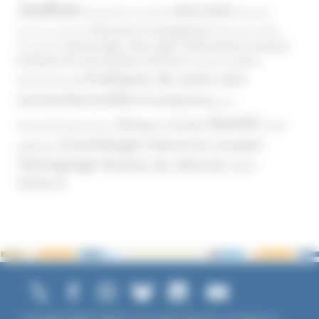
Justice
MIVILUDES
Manipulation mentale
Mormons
Mouvance évangélique
Mouvement Anti-
Mouvance catholique
Phénomène sectaire
Nouvel Age ( New Age )
vaccination
Politique
Pouvoirs publics (France)
Pouvoirs publics
Pratiques de soins non
(International)
conventionnelles
Prosélytisme
psnc
Santé
Réseaux sociaux
Santé
Psychothérapie
Religion
Scientologie
Théorie du complot
publique
Témoignage
Témoins de Jéhovah
UNADFI
Violence
Copyright ©2026 UNADFI. Tous droits réservés. Les textes ou