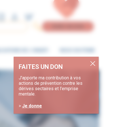
Aller
Aller
à
au
la
contenu
navigation
FAIRE UN DON
ICATIONS DE L’UNADFI
NOUS SOUTENIR
J’apporte ma contribution à vos
actions de prévention contre les
dérives sectaires et l’emprise
mentale.
>
Je donne