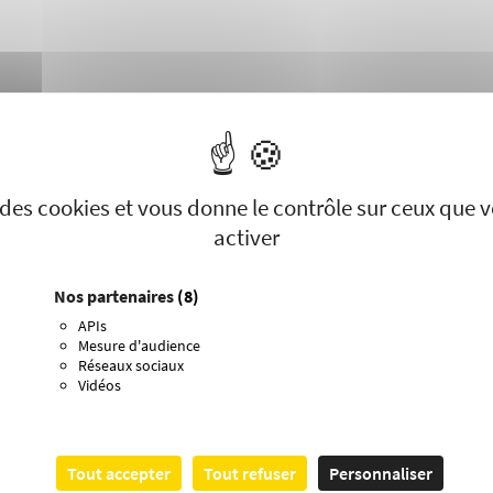
se des cookies et vous donne le contrôle sur ceux que 
activer
Nos partenaires
(8)
APIs
Mesure d'audience
Réseaux sociaux
Vidéos
Tout accepter
Tout refuser
Personnaliser