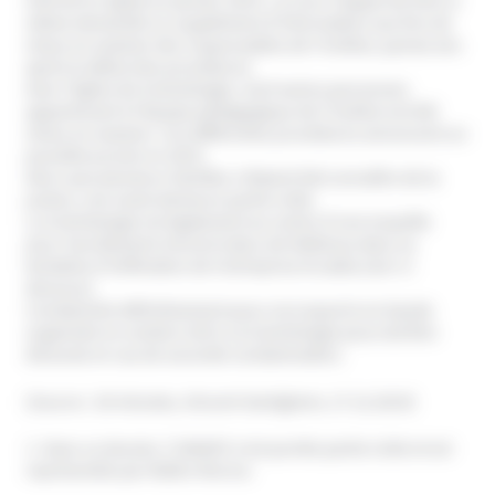
infirmé en appel en janvier 2014. La Cour d’appel de Paris a
même demandé un supplément d’information aux fins de
mises en examen des responsables de l’institut, quinze ans
après le début des procédures.
Avec l’Eglise de Scientologie, neuf autres personnes
appartenant à l’équipe pédagogique de l’institut ont été
mises en examen. Ces différentes procédures annoncent un
possible procès en 2015.
Alors que plusieurs familles s’étaient fait connaître de la
justice, une seule demeure partie civile.
La Scientologie est également au centre d’une enquête
pour harcèlement moral et abus de faiblesse dans sa
tentative d’infiltration de l’entreprise Arcadia (voir ci-
dessous).
Condamnée définitivement pour escroquerie en bande
organisée en octobre 2013, la Scientologie pourrait être
dissoute en cas de seconde condamnation.
(Source : 20 minutes, Vincent Vantighem, 17.12.2014)
1- Dans ce dossier, l’UNADFI s’est portée partie civile et est
représentée par Maître Morice.