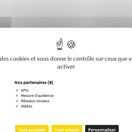
se des cookies et vous donne le contrôle sur ceux que 
activer
Nos partenaires
(8)
APIs
Mesure d'audience
Réseaux sociaux
Vidéos
Tout accepter
Tout refuser
Personnaliser