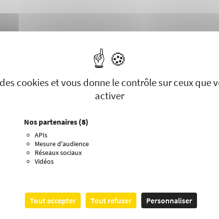
se des cookies et vous donne le contrôle sur ceux que 
activer
Nos partenaires
(8)
APIs
Mesure d'audience
Réseaux sociaux
Vidéos
Tout accepter
Tout refuser
Personnaliser