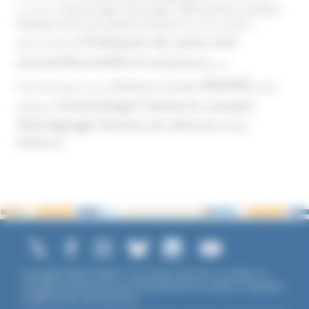
Phénomène sectaire
Nouvel Age ( New Age )
vaccination
Politique
Pouvoirs publics (France)
Pouvoirs publics
Pratiques de soins non
(International)
conventionnelles
Prosélytisme
psnc
Santé
Réseaux sociaux
Santé
Psychothérapie
Religion
Scientologie
Théorie du complot
publique
Témoignage
Témoins de Jéhovah
UNADFI
Violence
Copyright ©2026 UNADFI. Tous droits réservés. Les textes ou
ouvrages mentionnés sont propriété de leurs auteurs respectifs.
Crédits photos Shutterstock.