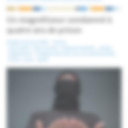
NOUS ÉCRIRE
Un magnétiseur condamné à
quatre ans de prison
Publié le 16 avril 2025
France
Mots-Clefs :
Abus sexuels
,
Emprise mentale
,
Justice
,
Magnétiseur
,
Pratiques de soins non conventionnelles
,
Prison
,
psnc
,
Santé