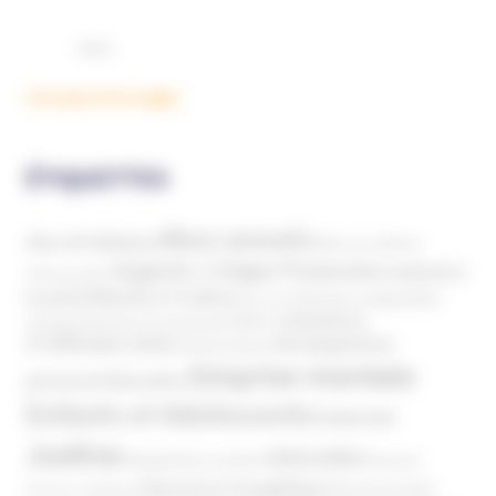
Voir plus d'ouvrages
ÉTIQUETTES
Abus sexuels
Abus de faiblesse
Aide aux victimes
Argents / Litiges Financiers
Atteinte à
Anthroposophie
Atteinte à l’enfant
la santé
Clés pour comprendre
Bien-être
Domaines
Conspirationnisme
Coronavirus/COVID-19
d'infiltration
Développement
Décès
Désinformation
Emprise mentale
Education
personnel
Enfants et Adolescents
Internet
Justice
MIVILUDES
Manipulation mentale
Mormons
Mouvance évangélique
Mouvement Anti-
Mouvance catholique