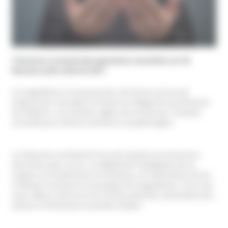
L’homme a commis des agressions sexuelles sur 28
femmes entre 2015 et 2017.
Ce magnétiseur et acupuncteur de 59 ans est accusé
d’agressions sexuelles et d’exercice illégal de la profession
de médecin. Les victimes, âgées de 25 à 85 ans, l’avaient
consulté pour diverses douleurs et pathologies.
Le tribunal a condamné l’accusé à quatre ans de prison,
dont deux avec sursis. Il a également l’obligation de se
soigner et d’indemniser les victimes, et l’interdiction de les
contacter et d’exercer la pratique de magnétiseur. Son nom
a par ailleurs été inscrit au Fichier judiciaire automatisé des
auteurs d’infractions sexuelles (Fijais).