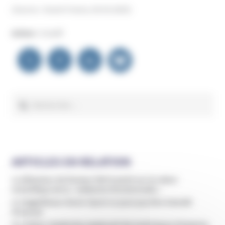
(Source : Ouest-France, 05.03.2025)
Auteur :
Unadfi
Navigation
de
l’article
Rechercher :
ARTICLES EN RELATION
Le Détecteur de Rumeur fait le point sur la valeur
scientifique de la « médecine fonctionnelle »
Le magnétiseur Denis Vipret ne peut pas être interdit
d’exercer
Un violeur récidiviste employait des techniques d’emprise