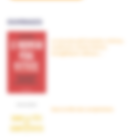
OUVRAGES
Le nouveau péril sectaire, Antivax,
crudivores, écoles Steiner,
évangéliques radicaux…
Dans la tête des complotistes