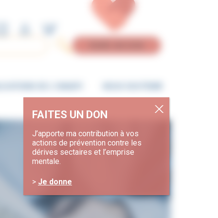
Aller
Aller
à
au
la
contenu
navigation
FAIRE UN DON
ICATIONS DE L’UNADFI
NOUS SOUTENIR
J’apporte ma contribution à vos
actions de prévention contre les
dérives sectaires et l’emprise
mentale.
>
Je donne