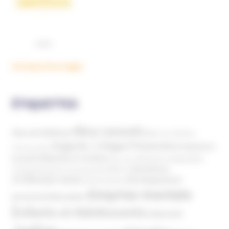
Voir plus d'ouvrages
ÉTIQUETTES
Abus sexuels
Abus de faiblesse
Aide aux victimes
Argents / Litiges Financiers
Atteinte à
Anthroposophie
Atteinte à l’enfant
la santé
Clés pour comprendre
Bien-être
Domaines
Conspirationnisme
Coronavirus/COVID-19
d'infiltration
Développement
Décès
Désinformation
Emprise mentale
Education
personnel
Enfants et Adolescents
Internet