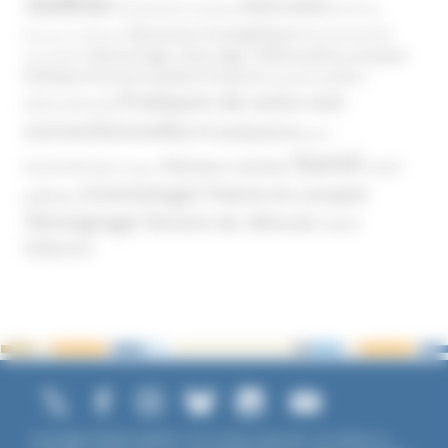
Justice
MIVILUDES
Manipulation mentale
Mormons
Mouvance évangélique
Mouvement Anti-
Mouvance catholique
Phénomène sectaire
Nouvel Age ( New Age )
vaccination
Politique
Pouvoirs publics (France)
Pouvoirs publics
Pratiques de soins non
(International)
conventionnelles
Prosélytisme
psnc
Santé
Réseaux sociaux
Santé
Psychothérapie
Religion
Scientologie
Théorie du complot
publique
Témoignage
Témoins de Jéhovah
UNADFI
Violence
Copyright ©2026 UNADFI. Tous droits réservés. Les textes ou