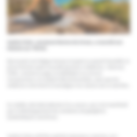
Saskia Clark, une jeune femme de 24 ans, a raconté son
histoire sur TikTok.
Éprouvant une fatigue tenace et ayant un passif d’anxiété, la
jeune femme avait consulté plusieurs médecins : diverses
PSNC, comme le yoga, la méditation ou encore
l’acupuncture, lui avaient été préconisées, sans que les
médecins cherchent à investiguer les raisons de ce mal-être.
En réalité, elle était atteinte d’un cancer, qui s’est manifesté
par le développement de centaines de ganglions
lymphatiques cancéreux.
Saskia Clark a dû être opérée à plusieurs reprises, et a