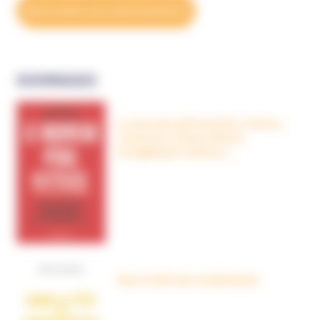
DÉCOUVREZ NOS ABONNEMENTS
OUVRAGES
Le nouveau péril sectaire, Antivax,
crudivores, écoles Steiner,
évangéliques radicaux…
Dans la tête des complotistes