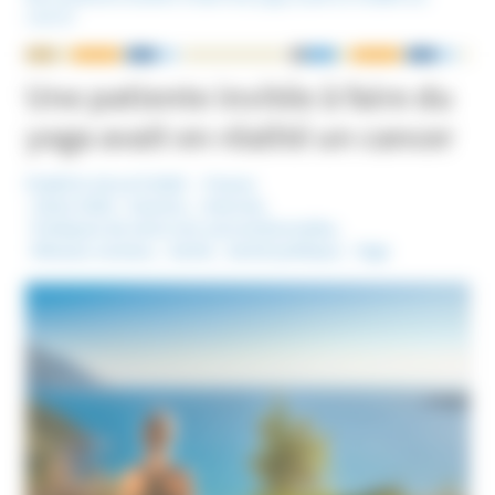
cancer
NOUS ÉCRIRE
Une patiente invitée à faire du
yoga avait en réalité un cancer
Publié le 16 avril 2025
France
Mots-Clefs :
Cancers
,
Internet
,
Pratiques de soins non conventionnelles
,
Réseaux sociaux
,
Santé
,
Santé publique
,
Yoga