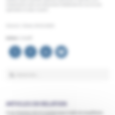
notamment subi une dissection bilatérale du cou et une
opération à cœur ouvert.
(Source : Closer, 04.03.2025)
Auteur :
Unadfi
Navigation
de
l’article
Rechercher :
ARTICLES EN RELATION
Trois chamans mis en examen pour trafic de stupéfiants