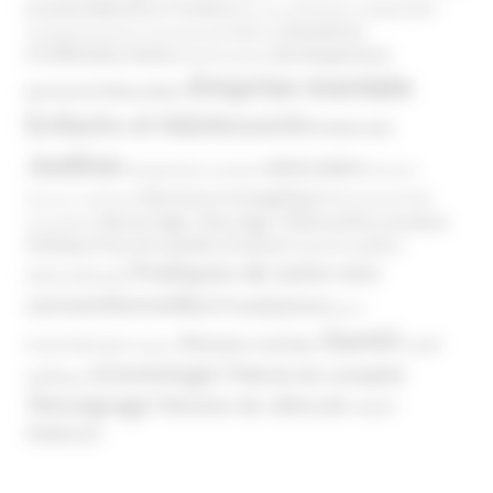
Atteinte à l’enfant
la santé
Clés pour comprendre
Bien-être
Domaines
Conspirationnisme
Coronavirus/COVID-19
d'infiltration
Développement
Décès
Désinformation
Emprise mentale
Education
personnel
Enfants et Adolescents
Internet
Justice
MIVILUDES
Manipulation mentale
Mormons
Mouvance évangélique
Mouvement Anti-
Mouvance catholique
Phénomène sectaire
Nouvel Age ( New Age )
vaccination
Politique
Pouvoirs publics (France)
Pouvoirs publics
Pratiques de soins non
(International)
conventionnelles
Prosélytisme
psnc
Santé
Réseaux sociaux
Santé
Psychothérapie
Religion
Scientologie
Théorie du complot
publique
Témoignage
Témoins de Jéhovah
UNADFI
Violence