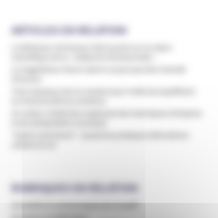
ARTICLES EN RELATION
Le Détecteur de Rumeur fait le point sur la valeur
scientifique de la « médecine fonctionnelle »
Le magnétiseur Denis Vipret ne peut pas être interdit
d’exercer
Trois chamans mis en examen pour trafic de stupéfiants
sur fond de dérives sectaires
Un violeur récidiviste employait des techniques d’emprise
et de manipulation mystique
"Guérir autrement" : quand les pratiques alternatives
coûtent la vie
RUBRIQUES EN RELATION
Actualités et communiqués de l’Unadfi
Domaines d'infiltration