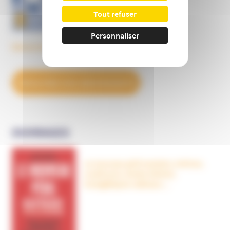
Tout refuser
Personnaliser
Découvrez tous les BulleS
DÉCOUVREZ NOS ABONNEMENTS
OUVRAGES
Le nouveau péril sectaire, Antivax,
crudivores, écoles Steiner,
évangéliques radicaux…