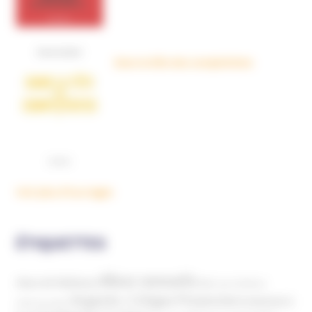
Dans la tête des complotistes
Voir plus d'ouvrages
ÉTIQUETTES
Abus sexuels
Abus de faiblesse
Aide aux victimes
Argents / Litiges Financiers
Atteinte à
Anthroposophie