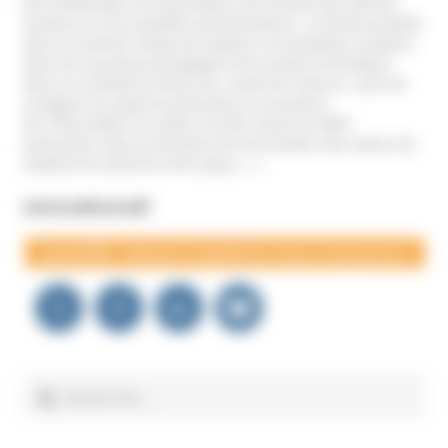
par la Miviludes, les associations de victimes des dérives
sectaires ou les enquêtes parlementaires. Je tenterai plutôt
dans un premier temps de replacer ces tentatives sectaires
dans les nouveaux paradigmes de la santé et d’analyser
dans ce contexte la notion de « perte de chances » puis de
souligner les aspects particuliers et nouveaux
de l’information en santé, et enfin d’axer les défis
particuliers dans le domaine de la formation des cadres du
système de santé de notre pays.(…)
Lire la suite en pdf
Lire le PDF :
«Atteinte à l’égalité des chances de guérison»
Navigation
de
l’article
Rechercher :