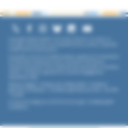
Copyright ©2026 UNADFI. Tous droits réservés. Les textes ou
ouvrages mentionnés sont propriété de leurs auteurs respectifs.
Crédits photos Shutterstock.
Association reconnue d'utilité publique, agréée par les Ministères
de l’Éducation Nationale et de la Jeunesse et des Sports,
membre associé de l'Union Nationale des Associations Familiales
(UNAF). L'Unadfi est signataire du
contrat d'engagement
républicain
(CER)
.
Mentions légales
-
Politique de confidentialité
-
Conditions
générales d'utilisation
-
Conditions générales de vente
-
Flux RSS
-
Cookies
Ce site est protégé par reCAPTCHA de Google :
Confidentialité
-
Conditions
.