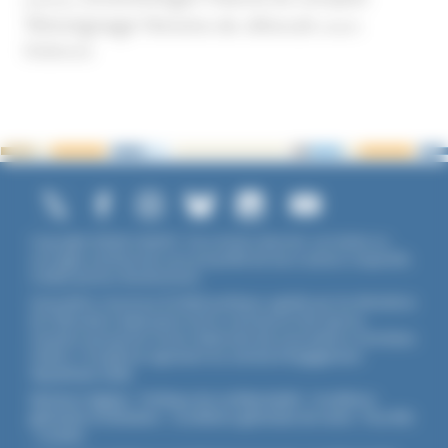
Témoignage
Témoins de Jéhovah
UNADFI
Violence
Copyright ©2026 UNADFI. Tous droits réservés. Les textes ou
ouvrages mentionnés sont propriété de leurs auteurs respectifs.
Crédits photos Shutterstock.
Association reconnue d'utilité publique, agréée par les Ministères
de l’Éducation Nationale et de la Jeunesse et des Sports,
membre associé de l'Union Nationale des Associations Familiales
(UNAF). L'Unadfi est signataire du
contrat d'engagement
républicain
(CER)
.
Mentions légales
-
Politique de confidentialité
-
Conditions
générales d'utilisation
-
Conditions générales de vente
-
Flux RSS
-
Cookies