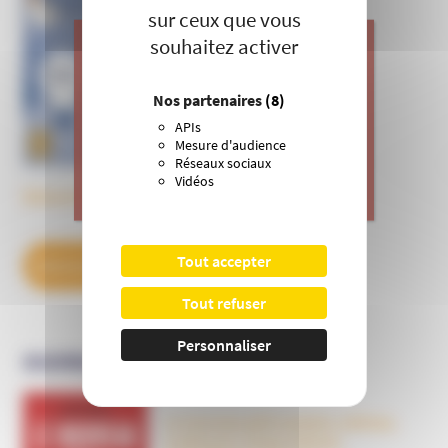
Informer et prévenir
sur ceux que vous
N° 169
souhaitez activer
J’apporte ma contribution à vos
Nos partenaires
(8)
actions de prévention contre les
APIs
dérives sectaires et l’emprise
Mesure d'audience
mentale.
Réseaux sociaux
Vidéos
>
Je donne
Découvrez tous les BulleS
Tout accepter
DÉCOUVREZ NOS ABONNEMENTS
Tout refuser
Personnaliser
OUVRAGES
Le nouveau péril sectaire, Antivax,
crudivores, écoles Steiner,