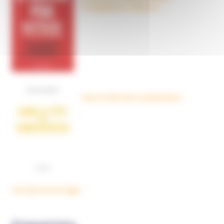
évangéliques radicaux…
Dans la tête des complotistes
Voir plus d'ouvrages