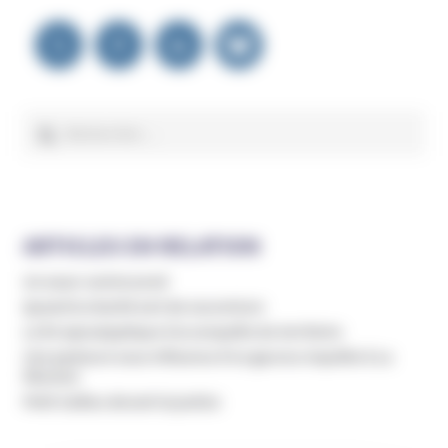
Navigation
de
l’article
Rechercher :
ARTICLES EN RELATION
Un essor controversé
Quand la charité sert de couverture
La foi apocalyptique à la conquête du territoire
Une pasteure sous influence d’un gourou inquiète à La
Réunion
Petit Caillou devant la justice