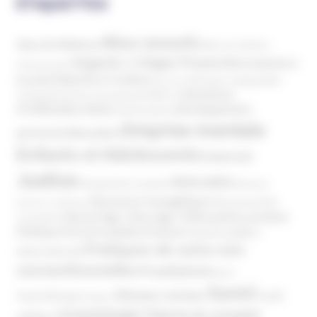
ÉTIQUETTES
Abus sexuels
Abus de faiblesse
Aide aux victimes
Argents / Litiges Financiers
Atteinte à
Anthroposophie
Atteinte à l’enfant
la santé
Clés pour comprendre
Bien-être
Domaines
Conspirationnisme
Coronavirus/COVID-19
d'infiltration
Développement
Décès
Désinformation
Emprise mentale
Education
personnel
Enfants et Adolescents
Internet
Justice
MIVILUDES
Manipulation mentale
Mormons
Mouvance évangélique
Mouvement Anti-
Mouvance catholique
Phénomène sectaire
Nouvel Age ( New Age )
vaccination
Politique
Pouvoirs publics (France)
Pouvoirs publics
Pratiques de soins non
(International)
conventionnelles
Prosélytisme
psnc
Santé
Réseaux sociaux
Santé
Psychothérapie
Religion
Scientologie
Théorie du complot
publique