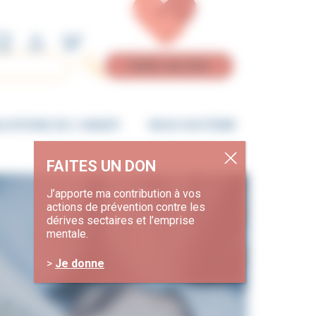
Aller
Aller
à
au
la
contenu
navigation
FAIRE UN DON
ICATIONS DE L’UNADFI
NOUS SOUTENIR
J’apporte ma contribution à vos
actions de prévention contre les
dérives sectaires et l’emprise
mentale.
>
Je donne