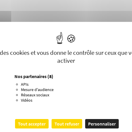
se des cookies et vous donne le contrôle sur ceux que 
activer
Nos partenaires
(8)
APIs
Mesure d'audience
Réseaux sociaux
Vidéos
Tout accepter
Tout refuser
Personnaliser