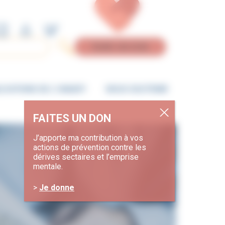
Aller
Aller
à
au
la
contenu
navigation
FAIRE UN DON
ICATIONS DE L’UNADFI
NOUS SOUTENIR
J’apporte ma contribution à vos
actions de prévention contre les
dérives sectaires et l’emprise
mentale.
>
Je donne