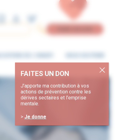
Aller
Aller
à
au
la
contenu
navigation
FAIRE UN DON
ICATIONS DE L’UNADFI
NOUS SOUTENIR
J’apporte ma contribution à vos
actions de prévention contre les
dérives sectaires et l’emprise
mentale.
>
Je donne