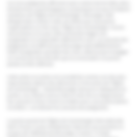
Ces trois plaignants affirment avoir enduré de terribles abus
émotionnels, psychologiques et physiques lorsqu’ils étaient
membres de l’Église de Scientologie. Miscavige a été
désigné dans l’action civile, de même que cinq autres
organisations en lien avec l’Église de Scientologie. Il est le
seul prévenu à ne pas s’être présenté malgré une
assignation à comparaître délivrée fin avril. Les avocats des
plaignants ont affirmé que Miscavige avait délibérément
évité l’assignation pendant des mois, allant jusqu’à engager
un service de sécurité afin que la convocation ne puisse
jamais lui être délivrée.
Cette action en justice est considérée comme une des plus
importantes depuis des décennies à l’encontre de l’Église
de Scientologie. « David Miscavige sait qu’en l’attaquant en
justice, nos clients sont en fait en train de se réapproprier
leur pouvoir et leur droit à se battre pour une justice pleine
et entière » ont déclaré les avocats des plaignants.
La porte-parole de l’Église de Scientologie Internationale
Karin Pouw n’a pas initialement répondu aux questions à
propos de l’attitude de Miscavige, à savoir s’il avait