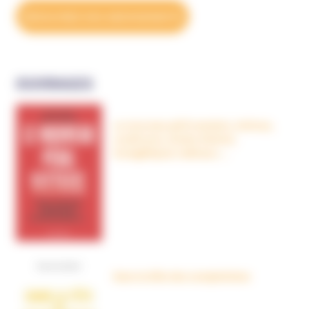
DÉCOUVREZ NOS ABONNEMENTS
OUVRAGES
Le nouveau péril sectaire, Antivax,
crudivores, écoles Steiner,
évangéliques radicaux…
Dans la tête des complotistes