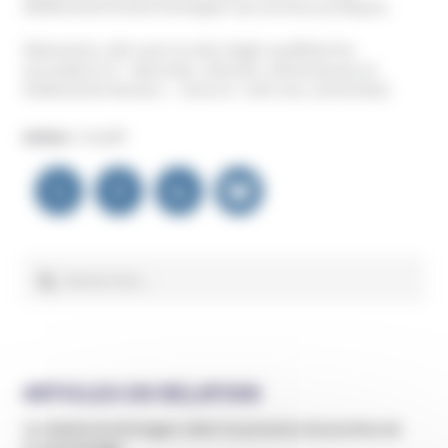
délibérément tenté d’échapper aux services juridiques.
Néanmoins, elle a par la suite réagit, qualifiant les
accusations d’ « absurdes, ridicules, calomnieuses et
évidemment fausses. » (Source : smh.com, 18.09.2022)
Auteur :
Unadfi
Navigation
de
l’article
Rechercher :
ARTICLES EN RELATION
Un hôpital de Bretagne cède à la pression de proches de