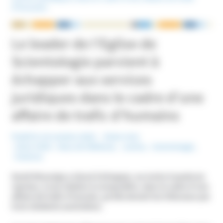
d’humains
NOUS ÉCRIRE
Le leader de l’Eglise de
Scientologie parvient à
échapper aux services
juridiques dans le cadre d’une
affaire de trafic d’humains
Publié le 10 octobre 2022
Etats-Unis
Mots-Clefs :
Abus de faiblesse
,
Justice
,
Scientologie
,
Violence
David Miscavige a réussi à échapper, au moins à quatorze
reprises, à une citation à comparaître, dans le cadre d’une
affaire de trafic d’humain, portée devant les tribunaux par
trois résidents australiens.