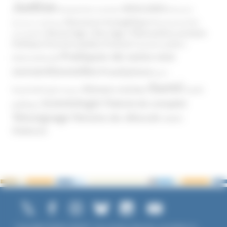
Justice
MIVILUDES
Manipulation mentale
Mormons
Mouvance évangélique
Mouvement Anti-
Mouvance catholique
Phénomène sectaire
Nouvel Age ( New Age )
vaccination
Politique
Pouvoirs publics (France)
Pouvoirs publics
Pratiques de soins non
(International)
conventionnelles
Prosélytisme
psnc
Santé
Réseaux sociaux
Santé
Psychothérapie
Religion
Scientologie
Théorie du complot
publique
Témoignage
Témoins de Jéhovah
UNADFI
Violence
Copyright ©2026 UNADFI. Tous droits réservés. Les textes ou