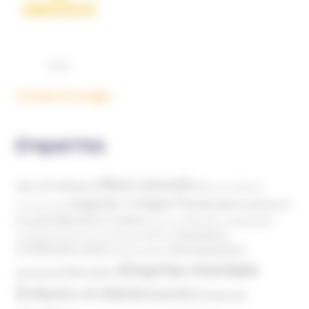
Voir plus d'ouvrages
ÉTIQUETTES
Abus sexuels
Abus de faiblesse
Aide aux victimes
Argents / Litiges Financiers
Atteinte à
Anthroposophie
Atteinte à l’enfant
la santé
Clés pour comprendre
Bien-être
Domaines
Conspirationnisme
Coronavirus/COVID-19
d'infiltration
Développement
Décès
Désinformation
Emprise mentale
Education
personnel
Enfants et Adolescents
Internet