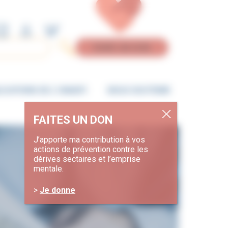
Aller
Aller
à
au
la
contenu
navigation
FAIRE UN DON
ICATIONS DE L’UNADFI
NOUS SOUTENIR
J’apporte ma contribution à vos
actions de prévention contre les
dérives sectaires et l’emprise
mentale.
>
Je donne