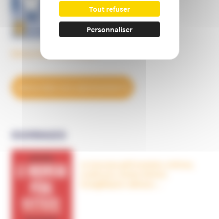
Tout refuser
Personnaliser
Découvrez tous les BulleS
DÉCOUVREZ NOS ABONNEMENTS
OUVRAGES
Le nouveau péril sectaire, Antivax,
crudivores, écoles Steiner,
évangéliques radicaux…