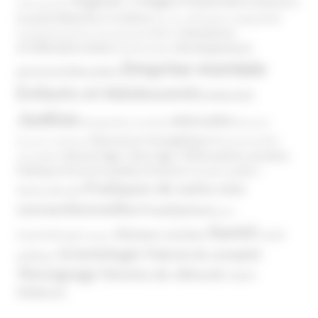
Argents / Litiges Financiers
Atteinte à
Anthroposophie
Atteinte à l’enfant
la santé
Clés pour comprendre
Bien-être
Domaines
Conspirationnisme
Coronavirus/COVID-19
d'infiltration
Développement
Décès
Désinformation
Emprise mentale
Education
personnel
Enfants et Adolescents
Internet
Justice
MIVILUDES
Manipulation mentale
Mormons
Mouvance évangélique
Mouvement Anti-
Mouvance catholique
Phénomène sectaire
Nouvel Age ( New Age )
vaccination
Politique
Pouvoirs publics (France)
Pouvoirs publics
Pratiques de soins non
(International)
conventionnelles
Prosélytisme
psnc
Santé
Réseaux sociaux
Santé
Psychothérapie
Religion
Scientologie
Théorie du complot
publique
Témoignage
Témoins de Jéhovah
UNADFI
Violence