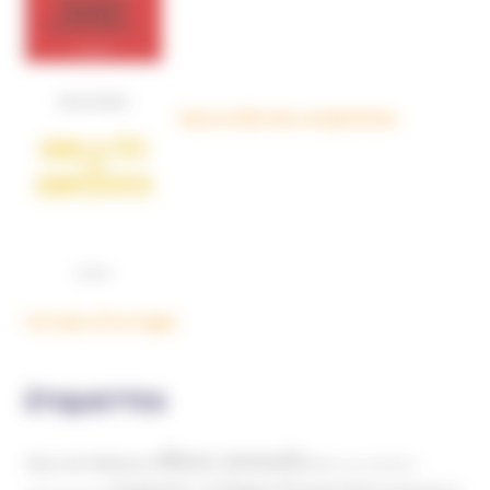
Dans la tête des complotistes
Voir plus d'ouvrages
ÉTIQUETTES
Abus sexuels
Abus de faiblesse
Aide aux victimes