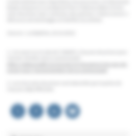
Conformément aux réquisitions du procureur, le tribunal de
Rodez (Aveyron) a condamné Pierre-Etienne Albert à trois
mois de prison avec confusion des peines2. Il devra verser 2
000 euros de dommages et intérêts à la victime.
(Source : La Dépêche, 29.10.2015)
1- Lire aussi sur le site de l’UNADFI, Cinq ans de prison pour
l’ancien membre de la communauté :
https://www.unadfi.org/groupe-et-mouvance/cinq-ans-de-
prison-pour-l’ancienmembre-de-la-communauté
2- Les trois mois de prison sont absorbés par la peine de
cinq ans déjà effectuée.
Navigation
de
l’article
Rechercher :