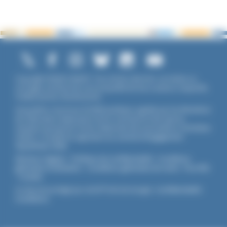
Copyright ©2026 UNADFI. Tous droits réservés. Les textes ou
ouvrages mentionnés sont propriété de leurs auteurs respectifs.
Crédits photos Shutterstock.
Association reconnue d'utilité publique, agréée par les Ministères
de l’Éducation Nationale et de la Jeunesse et des Sports,
membre associé de l'Union Nationale des Associations Familiales
(UNAF). L'Unadfi est signataire du
contrat d'engagement
républicain
(CER)
.
Mentions légales
-
Politique de confidentialité
-
Conditions
générales d'utilisation
-
Conditions générales de vente
-
Flux RSS
-
Cookies
Ce site est protégé par reCAPTCHA de Google :
Confidentialité
-
Conditions
.