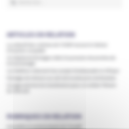
ARTICLES EN RELATION
Le collectif des victimes de l’ICRSP accuse le Vatican
d’inaction coupable
Un hôpital de Bretagne cède à la pression de proches de
la Scientologie
Les Raëliens relancent leur projet d’ambassade en Afrique
Mariages de mineurs au sein de la secte juive de Bratslav
Un juge autorise les transfusions pour un enfant Témoin
de Jéhovah
RUBRIQUES EN RELATION
Actualités et communiqués de l’Unadfi