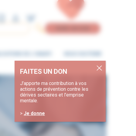
Aller
Aller
à
au
la
contenu
navigation
FAIRE UN DON
ICATIONS DE L’UNADFI
NOUS SOUTENIR
J’apporte ma contribution à vos
actions de prévention contre les
dérives sectaires et l’emprise
mentale.
>
Je donne