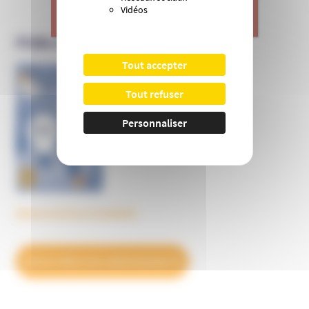
Vidéos
>
Je donne
PUBLICATIONS DE L’UNADFI
Tout accepter
Informer et prévenir
Tout refuser
N° 169
Personnaliser
Découvrez tous les BulleS
DÉCOUVREZ NOS ABONNEMENTS