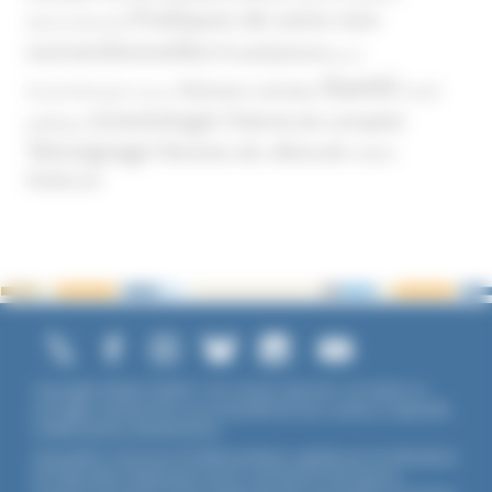
Pratiques de soins non
(International)
conventionnelles
Prosélytisme
psnc
Santé
Réseaux sociaux
Santé
Psychothérapie
Religion
Scientologie
Théorie du complot
publique
Témoignage
Témoins de Jéhovah
UNADFI
Violence
Copyright ©2026 UNADFI. Tous droits réservés. Les textes ou
ouvrages mentionnés sont propriété de leurs auteurs respectifs.
Crédits photos Shutterstock.
Association reconnue d'utilité publique, agréée par les Ministères
de l’Éducation Nationale et de la Jeunesse et des Sports,