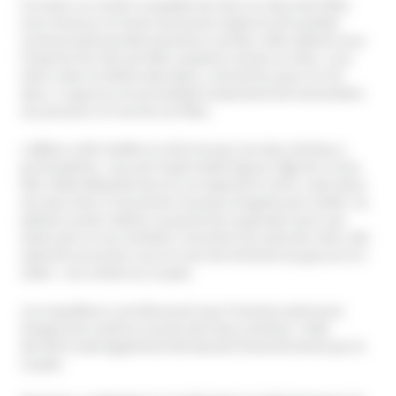
Il va alors se rendre coupable de viols sur deux des filles
(une mineure et l’autre tout juste majeure) de la petite
communauté pendant plusieurs années. Elles étaient sous
l’emprise de celui qu’elles voyaient comme un dieu. Leur
mère, dans la même adoration, a fermé les yeux sur les
abus. Le gourou lui promettait notamment de transmettre
ses pouvoirs à l’une de ses filles.
L’affaire a été révélée en 2013 lorsqu’une des victimes a
porté plainte. L’accusé l’avait violée depuis l’âge de 13 ans.
Elle s’était détachée de lui à sa majorité en 2011, mais deux
ans plus tard, il l’aurait de nouveau droguée puis violée. Sa
plainte va alors libérer la parole de sa grande soeur qui
avait subi un sort similaire. Enceinte à la suite des viols, elle
avait dû accoucher sous le nom de la femme du gourou et «
céder » son enfant au couple.
Les enquêteurs ont découvert que l’homme avait aussi
drogué puis violé la cousine des deux victimes. Cette
dernière avait également été abusée financièrement par le
couple.