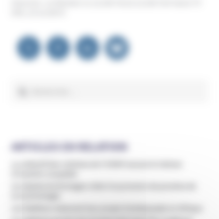
(Sources : Le Parisien 11.12.2017 & 22.12.2017 & France TV
Info, 12.12.2017)
Navigation
de
l’article
Rechercher :
ARTICLES EN RELATION
Le collectif des victimes de l’ICRSP accuse le Vatican
d’inaction coupable
Un hôpital de Bretagne cède à la pression de proches de
la Scientologie
Les Raëliens relancent leur projet d’ambassade en Afrique