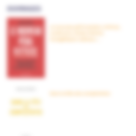
OUVRAGES
Le nouveau péril sectaire, Antivax,
crudivores, écoles Steiner,
évangéliques radicaux…
Dans la tête des complotistes