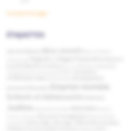
Voir plus d'ouvrages
ÉTIQUETTES
Abus sexuels
Abus de faiblesse
Aide aux victimes
Argents / Litiges Financiers
Atteinte à
Anthroposophie
Atteinte à l’enfant
la santé
Clés pour comprendre
Bien-être
Domaines
Conspirationnisme
Coronavirus/COVID-19
d'infiltration
Développement
Décès
Désinformation
Emprise mentale
Education
personnel
Enfants et Adolescents
Internet
Justice
MIVILUDES
Manipulation mentale
Mormons
Mouvance évangélique
Mouvement Anti-
Mouvance catholique
Phénomène sectaire
Nouvel Age ( New Age )
vaccination
Politique
Pouvoirs publics (France)
Pouvoirs publics