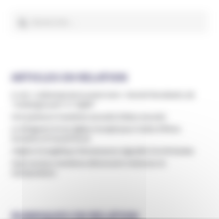
l’article
Rechercher :
ARTICLES EN RELATION
A voir : L’attentat de la secte Aum - Haruki Murakami, de
"Underground" à "1Q84"
Une pasteure Vaudoise accusée d’abus sexuels
Le dirigeant d’une église inculpé pour traite d'êtres
humains et travail forcé
L’église évangélique Renaissance signalée à la Miviludes
Sept anciens membres dénoncent violences et
manipulation
RUBRIQUES EN RELATION