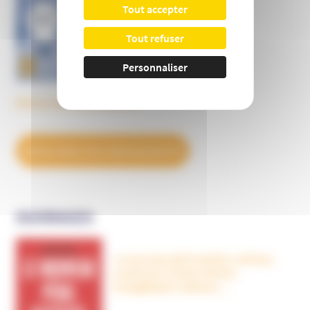
Tout accepter
Tout refuser
Personnaliser
Découvrez tous les BulleS
DÉCOUVREZ NOS ABONNEMENTS
OUVRAGES
Le nouveau péril sectaire, Antivax,
crudivores, écoles Steiner,
évangéliques radicaux…