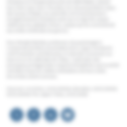
d’Asahara et compteraient près de 2000 fidèles, taisant
leurs liens avec Aum. Pourtant, lors de perquisitions dans
des locaux d’Aleph, les autorités ont trouvé plusieurs
enregistrements d’Asahara ainsi qu’un type de casque
utilisé par les adeptes d’Aum, casque qui les connecterait
aux ondes cérébrales du gourou.
Pour Kimiaki Nishida, professeur de psychologie à
l’université de Risho et président de la Japan Society for
Cult Prevention and Recovery, il reste des inconnues sur
Aum et sur les attentats de Tokyo. L’exécution des
principaux protagonistes risquent d’empêcher que la vérité
soit faite et que les réelles motivations de leurs actes
terroristes soient connues.
(Sources: Les Echos, 14.03.2018 & Liberation, 18.03.2018 &
20.03.2018 & The Japan Times, 19.03.2018)
Navigation
de