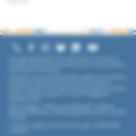
Violence
Copyright ©2026 UNADFI. Tous droits réservés. Les textes ou
ouvrages mentionnés sont propriété de leurs auteurs respectifs.
Crédits photos Shutterstock.
Association reconnue d'utilité publique, agréée par les Ministères
de l’Éducation Nationale et de la Jeunesse et des Sports,
membre associé de l'Union Nationale des Associations Familiales
(UNAF). L'Unadfi est signataire du
contrat d'engagement
républicain
(CER)
.
Mentions légales
-
Politique de confidentialité
-
Conditions
générales d'utilisation
-
Conditions générales de vente
-
Flux RSS
-
Cookies
Ce site est protégé par reCAPTCHA de Google :
Confidentialité
-
Conditions
.