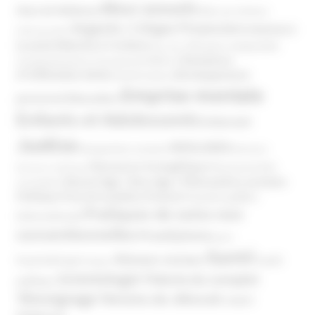
Abus sexuels
Abus de faiblesse
Aide aux victimes
Argents / Litiges Financiers
Atteinte à
Anthroposophie
Atteinte à l’enfant
la santé
Clés pour comprendre
Bien-être
Domaines
Conspirationnisme
Coronavirus/COVID-19
d'infiltration
Développement
Décès
Désinformation
Emprise mentale
Education
personnel
Enfants et Adolescents
Internet
Justice
MIVILUDES
Manipulation mentale
Mormons
Mouvance évangélique
Mouvement Anti-
Mouvance catholique
Phénomène sectaire
Nouvel Age ( New Age )
vaccination
Politique
Pouvoirs publics (France)
Pouvoirs publics
Pratiques de soins non
(International)
conventionnelles
Prosélytisme
psnc
Santé
Réseaux sociaux
Santé
Psychothérapie
Religion
Scientologie
Théorie du complot
publique
Témoignage
Témoins de Jéhovah
UNADFI